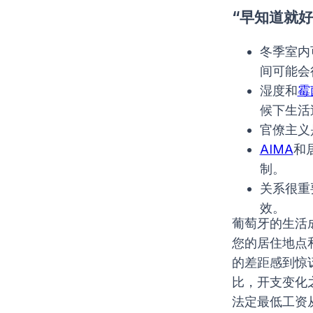
“早知道就好
冬季室内
间可能会
湿度和
霉
候下生活
官僚主义
AIMA
和
制。
关系很重
效。
葡萄牙的生活
您的居住地点
的差距感到惊
比，开支变化
法定最低工资从