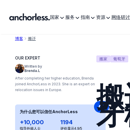
国家
服务
指南
资源
网络研讨
博客
搬迁
OUR EXPERT
搬家
葡萄牙
Written by
Brenda.L
After completing her higher education, Brenda
搬
joined AnchorLess in 2023. She is an expert on
relocation issues in Europe.
牙
为什么您可以信任AnchorLess
+10,000
1194
指导外籍人士
评价显示4.9/5