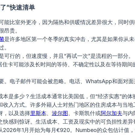
了”快速清单
可能比室外更冷，因为隔热和供暖情况差异很大，同时供
很昂贵。
菌
是许多地区第一个冬季的真实冲击，尤其是如果你从未
过。
是可行的，但速度慢，并且“再试一次”是流程的一部分。
居住卡可能涉及长时间的等待、不确定性以及在等待期间
要。电子邮件可能会被忽略。电话、WhatsApp和面对
成本是多少？生活成本通常比美国低，但“经济实惠”的体
和收入方式。许多外籍人士对热门地区的住房成本与当地
讶，以及选择
里斯本
、
波尔图
、卡斯凯什或
阿尔加夫
与内
之快感到惊讶。生活成本、工资及现实中的可负担性差异
2026年1月开始为每月€920。Numbeo的众包估计值