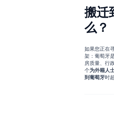
搬迁
么？
如果您正在
架：葡萄牙
房质量、行
个
为外籍人
到葡萄牙
时