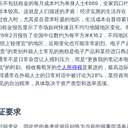
不包括租金的每月成本约为单身人士€669，全家四口约€2
斯本较高。这就是人们描述的矛盾：经济实惠的生活存在
过收入时，尤其是在需求旺盛的地区，生活成本会显得紧
ista的租金报告显示了市场如何快速且不均匀地随地区变化。
a在2026年2月报告了全国中位数约为每平方米€16.2，不同地
传统上较便宜”的地区，近期变化也可能非常剧烈。电子产
昂贵”的类别外籍人士常见的抱怨是电子产品和某些进口商
通常不是日常杂货让人感到压力，而是“更换我的笔记本
电”的时刻。税收葡萄牙的
个人所得税
是累进的，最高边
利得通常在外籍人士的日常对话中被讨论为28%，某些咨
常见的自治税率，具体取决于资产类型和选举选项。
证要求
时间变化，因此您的参考依据应始终为当前的领事馆清单