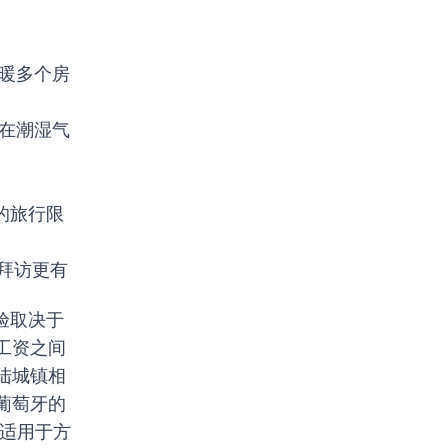
暖多个房
在潮湿气
的旅行限
面拜访更有
验取决于
工资之间
陆城镇相
葡萄牙的
，适用于方