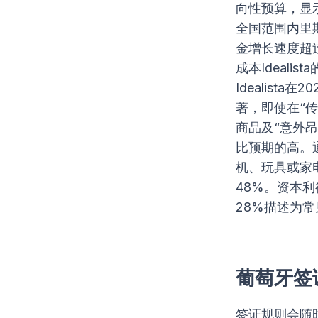
向性预算，显示
全国范围内里
金增长速度超
成本Ideal
Idealist
著，即使在“
商品及“意外
比预期的高。
机、玩具或家
48%。资本
28%描述为
葡萄牙签
签证规则会随