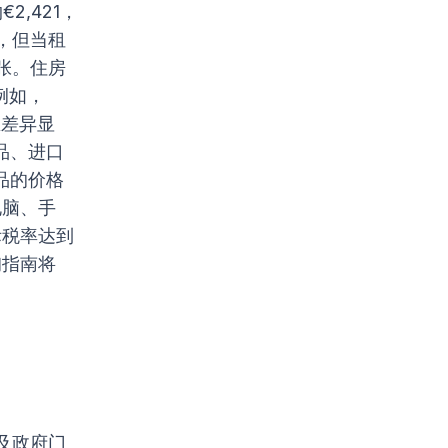
,421，
，但当租
张。住房
例如，
区差异显
品、进口
品的价格
电脑、手
际税率达到
询指南将
及政府门