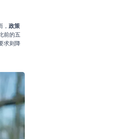
而，
政策
此前的五
要求则降