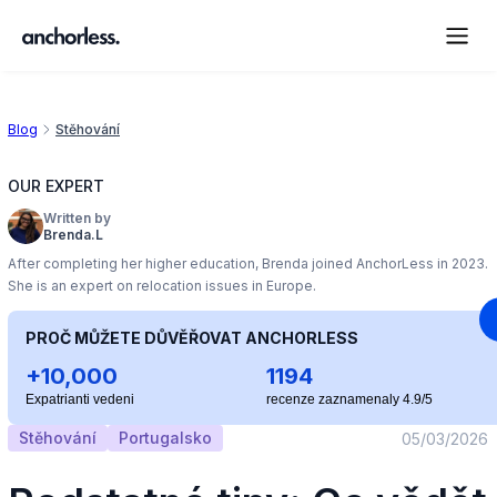
Blog
Stěhování
OUR EXPERT
Written by
Brenda.L
After completing her higher education, Brenda joined AnchorLess in 2023.
She is an expert on relocation issues in Europe.
PROČ MŮŽETE DŮVĚŘOVAT ANCHORLESS
+10,000
1194
Expatrianti vedeni
recenze zaznamenaly 4.9/5
Stěhování
Portugalsko
05/03/2026