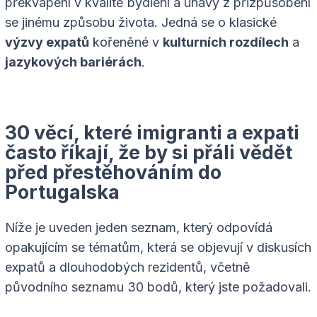
překvapení v kvalitě bydlení a únavy z přizpůsobení
se jinému způsobu života. Jedná se o klasické
výzvy expatů
kořeněné v
kulturních rozdílech
a
jazykových bariérách
.
30 věcí, které imigranti a expati
často říkají, že by si přáli vědět
před přestěhováním do
Portugalska
Níže je uveden jeden seznam, který odpovídá
opakujícím se tématům, která se objevují v diskusích
expatů a dlouhodobých rezidentů, včetně
původního seznamu 30 bodů, který jste požadovali.