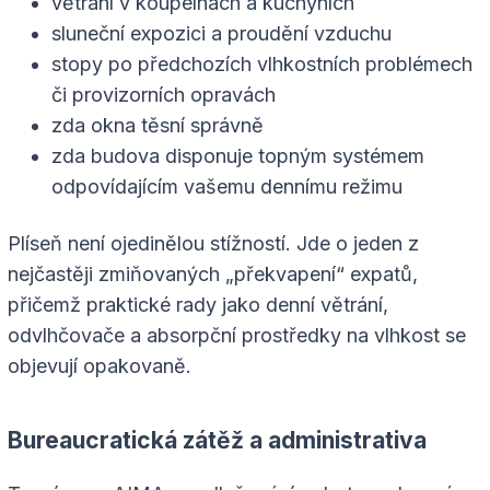
větrání v koupelnách a kuchyních
sluneční expozici a proudění vzduchu
stopy po předchozích vlhkostních problémech
či provizorních opravách
zda okna těsní správně
zda budova disponuje topným systémem
odpovídajícím vašemu dennímu režimu
Plíseň není ojedinělou stížností. Jde o jeden z
nejčastěji zmiňovaných „překvapení“ expatů,
přičemž praktické rady jako denní větrání,
odvlhčovače a absorpční prostředky na vlhkost se
objevují opakovaně.
Bureaucratická zátěž a administrativa