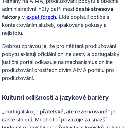
Termíny na AIMA, prodlužování pobytu a obecné
administrativní lhůty patří mezi
časté stresové
faktory
v
expat fórech
. Lidé popisují obtíže s
kontaktováním služeb, opakované pokusy a
nejistotu.
Dobrou zprávou je, že pro některá prodlužování
pobytu existují oficiální online cesty a portugalský
justiční portál odkazuje na mechanismus online
prodlužování prostřednictvím AIMA portálu pro
prodlužování.
Kulturní odlišnosti a jazykové bariéry
„Portugalsko je
přátelské, ale rezervované
“ je
časté shrnutí. Mnoho lidí považuje za snazší
budovat přátelství prostřednictvím koníčků, rutiny a