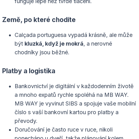
funguje lépe než tvrdé tlačení.
Země, po které chodíte
Calçada portuguesa vypadá krásně, ale může
být
kluzká, když je mokrá
, a nerovné
chodníky jsou běžné.
Platby a logistika
Bankovnictví je digitální v každodenním životě
a mnoho expatů rychle spoléhá na MB WAY.
MB WAY je vyvinut SIBS a spojuje vaše mobilní
číslo s vaší bankovní kartou pro platby a
převody.
Doručování je často ruce v ruce, nikoli
ponecháno u dveří, takže plánování kolem