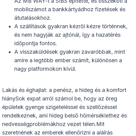
Az MB WAY-t a SIBS építette, és összeköti a
mobilszámot a bankkártyádhoz fizetések és
átutalásokhoz.
A szállítások gyakran kézről kézre történnek,
és nem hagyják az ajtónál, így a hazatérés
időpontja fontos.
A visszaküldések gyakran zavaróbbak, mint
amire a legtöbb ember számít, különösen a
nagy platformokon kívül.
Lakás és éghajlat: a penész, a hideg és a komfort
hiánySok expat arról számol be, hogy az öreg
épületek gyenge szigeteléssel és szellőzéssel
rendelkeznek, ami hideg belső hőmérséklethez és
nedvességproblémákhoz vezet télen.Mit
szeretnének az emberek ellenőrizni a aláírás