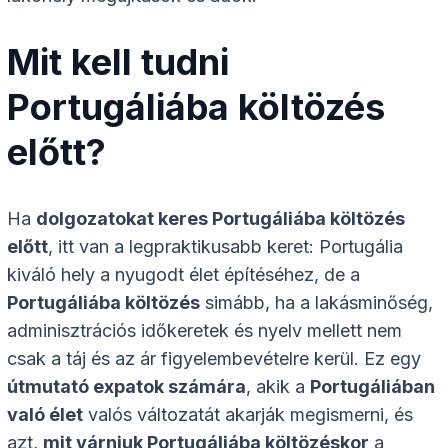
Mit kell tudni
Portugáliába költözés
előtt?
Ha
dolgozatokat keres Portugáliába költözés
előtt
, itt van a legpraktikusabb keret: Portugália
kiváló hely a nyugodt élet építéséhez, de a
Portugáliába költözés
simább, ha a lakásminőség,
adminisztrációs időkeretek és nyelv mellett nem
csak a táj és az ár figyelembevételre kerül. Ez egy
útmutató expatok számára
, akik a
Portugáliában
való élet
valós változatát akarják megismerni, és
azt,
mit várniuk Portugáliába költözéskor
a