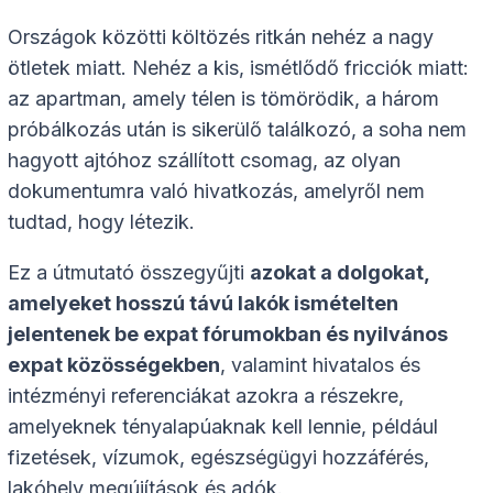
Országok közötti költözés ritkán nehéz a nagy
ötletek miatt. Nehéz a kis, ismétlődő fricciók miatt:
az apartman, amely télen is tömörödik, a három
próbálkozás után is sikerülő találkozó, a soha nem
hagyott ajtóhoz szállított csomag, az olyan
dokumentumra való hivatkozás, amelyről nem
tudtad, hogy létezik.
Ez a útmutató összegyűjti
azokat a dolgokat,
amelyeket hosszú távú lakók ismételten
jelentenek be expat fórumokban és nyilvános
expat közösségekben
, valamint hivatalos és
intézményi referenciákat azokra a részekre,
amelyeknek tényalapúaknak kell lennie, például
fizetések, vízumok, egészségügyi hozzáférés,
lakóhely megújítások és adók.