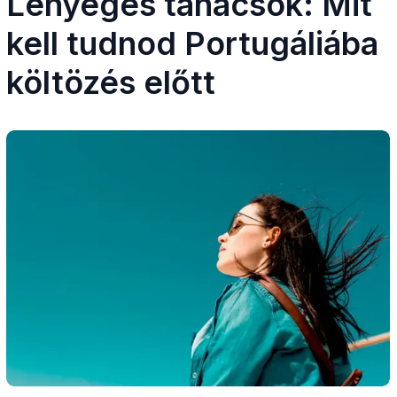
Lényeges tanácsok: Mit
kell tudnod Portugáliába
költözés előtt