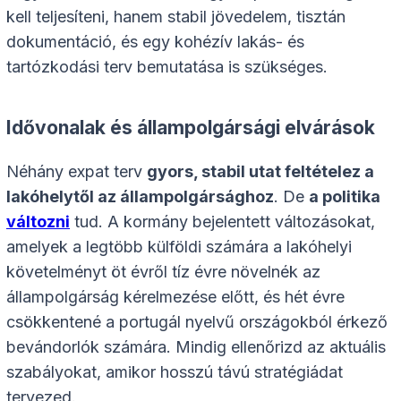
kell teljesíteni, hanem stabil jövedelem, tisztán
dokumentáció, és egy kohézív lakás- és
tartózkodási terv bemutatása is szükséges.
Idővonalak és állampolgársági elvárások
Néhány expat terv
gyors, stabil utat feltételez a
lakóhelytől az állampolgársághoz
. De
a politika
változni
tud. A kormány bejelentett változásokat,
amelyek a legtöbb külföldi számára a lakóhelyi
követelményt öt évről tíz évre növelnék az
állampolgárság kérelmezése előtt, és hét évre
csökkentené a portugál nyelvű országokból érkező
bevándorlók számára. Mindig ellenőrizd az aktuális
szabályokat, amikor hosszú távú stratégiádat
tervezed.