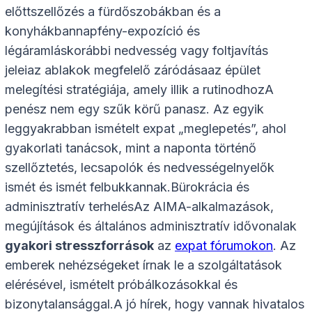
előttszellőzés a fürdőszobákban és a
konyhákbannapfény-expozíció és
légáramláskorábbi nedvesség vagy foltjavítás
jeleiaz ablakok megfelelő záródásaaz épület
melegítési stratégiája, amely illik a rutinodhozA
penész nem egy szűk körű panasz. Az egyik
leggyakrabban ismételt expat „meglepetés”, ahol
gyakorlati tanácsok, mint a naponta történő
szellőztetés, lecsapolók és nedvességelnyelők
ismét és ismét felbukkannak.Bürokrácia és
adminisztratív terhelésAz AIMA-alkalmazások,
megújítások és általános adminisztratív idővonalak
gyakori stresszforrások
az
expat fórumokon
. Az
emberek nehézségeket írnak le a szolgáltatások
elérésével, ismételt próbálkozásokkal és
bizonytalansággal.A jó hírek, hogy vannak hivatalos