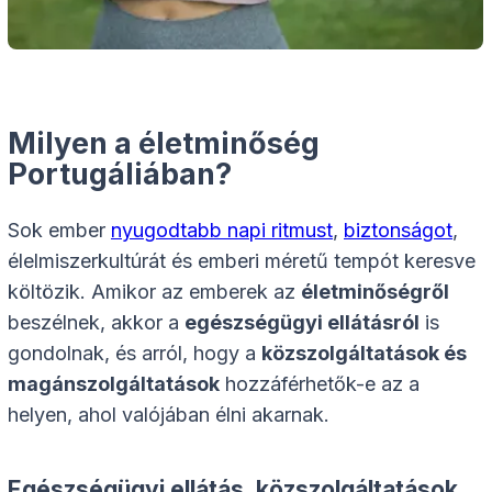
Milyen a életminőség
Portugáliában?
Sok ember
nyugodtabb napi ritmust
,
biztonságot
,
élelmiszerkultúrát és emberi méretű tempót keresve
költözik. Amikor az emberek az
életminőségről
beszélnek, akkor a
egészségügyi ellátásról
is
gondolnak, és arról, hogy a
közszolgáltatások és
magánszolgáltatások
hozzáférhetők-e az a
helyen, ahol valójában élni akarnak.
Egészségügyi ellátás, közszolgáltatások