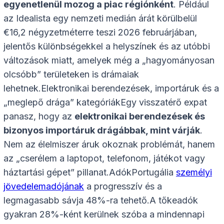
egyenetlenül mozog a piac régiónként
. Például
az Idealista egy nemzeti medián árát körülbelül
€16,2 négyzetméterre teszi 2026 februárjában,
jelentős különbségekkel a helyszínek és az utóbbi
változások miatt, amelyek még a „hagyományosan
olcsóbb” területeken is drámaiak
lehetnek.Elektronikai berendezések, importáruk és a
„meglepő drága” kategóriákEgy visszatérő expat
panasz, hogy az
elektronikai berendezések és
bizonyos importáruk drágábbak, mint várják
.
Nem az élelmiszer áruk okoznak problémát, hanem
az „cserélem a laptopot, telefonom, játékot vagy
háztartási gépet” pillanat.AdókPortugália
személyi
jövedelemadójának
a progresszív és a
legmagasabb sávja 48%-ra tehető.A tőkeadók
gyakran 28%-ként kerülnek szóba a mindennapi