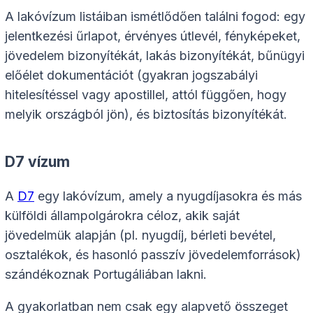
A lakóvízum listáiban ismétlődően találni fogod: egy
jelentkezési űrlapot, érvényes útlevél, fényképeket,
jövedelem bizonyítékát, lakás bizonyítékát, bűnügyi
előélet dokumentációt (gyakran jogszabályi
hitelesítéssel vagy apostillel, attól függően, hogy
melyik országból jön), és biztosítás bizonyítékát.
D7 vízum
A
D7
egy lakóvízum, amely a nyugdíjasokra és más
külföldi állampolgárokra céloz, akik saját
jövedelmük alapján (pl. nyugdíj, bérleti bevétel,
osztalékok, és hasonló passzív jövedelemforrások)
szándékoznak Portugáliában lakni.
A gyakorlatban nem csak egy alapvető összeget