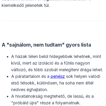
kiemelkedő jelenetek túl.
A "sajnálom, nem tudtam" gyors lista
A házak télen belül hidegebbek lehetnek, mint
kívül, mert az izoláció és a fűtés nagyon
változó, és több szobát melegíteni drága lehet.
A páratartalom és a
penész
sok helyen valódi
első télsokk, különösen, ha soha nem éltél
nedves éghajlaton.
A hivatalnokság megtehető, de lassú, és a
"próbáld újra" része a folyamatnak.