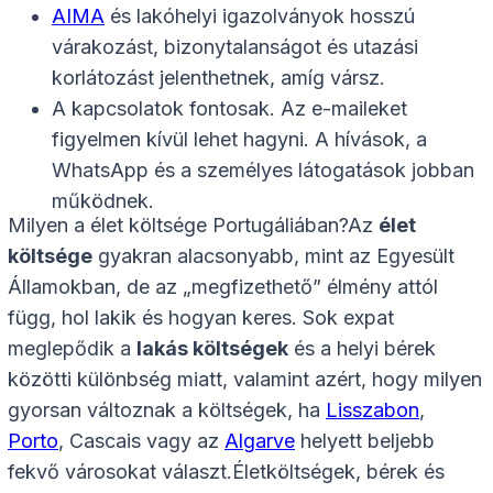
AIMA
és lakóhelyi igazolványok hosszú
várakozást, bizonytalanságot és utazási
korlátozást jelenthetnek, amíg vársz.
A kapcsolatok fontosak. Az e-maileket
figyelmen kívül lehet hagyni. A hívások, a
WhatsApp és a személyes látogatások jobban
működnek.
Milyen a élet költsége Portugáliában?Az
élet
költsége
gyakran alacsonyabb, mint az Egyesült
Államokban, de az „megfizethető” élmény attól
függ, hol lakik és hogyan keres. Sok expat
meglepődik a
lakás költségek
és a helyi bérek
közötti különbség miatt, valamint azért, hogy milyen
gyorsan változnak a költségek, ha
Lisszabon
,
Porto
, Cascais vagy az
Algarve
helyett beljebb
fekvő városokat választ.Életköltségek, bérek és