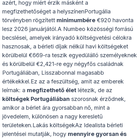
azért, hogy miért érzik másként a
megfizethetőséget a helyszínenPortugália
törvényben rögzített
minimumbére
€920 havonta
lesz 2026 januárjától.A Numbeo közösségi forrású
becslései, amelyek irányadó költségvetési célokra
hasznosak, a bérleti díjak nélkül havi költségeket
körülbelül €669-ra teszik egyedülálló személyeknek
és körülbelül €2,421-re egy négyfős családnak
Portugáliában, Lisszabonnal magasabb
értékekkel.Ez az a feszültség, amit az emberek
leírnak: a
megfizethető élet
létezik, de az
költségek Portugáliában
szorosnak érződnek,
amikor a bérlet ára gyorsabban nő, mint a
jövedelem, különösen a nagy keresletű
területeken.Lakás költségekAz Idealista bérleti
jelentései mutatják, hogy
mennyire gyorsan és