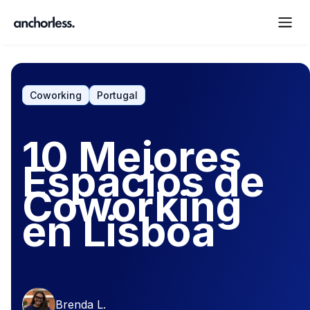
Coworking
Portugal
10 Mejores
Espacios de
Coworking
en Lisboa
Brenda L.