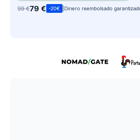
79 €
99 €
-20€
|
Dinero reembolsado garantizad