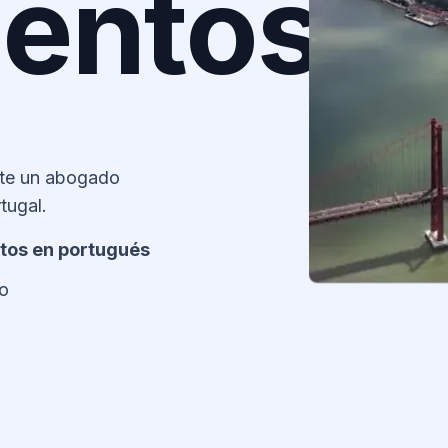
entos
te un abogado
tugal.
ntos en portugués
do