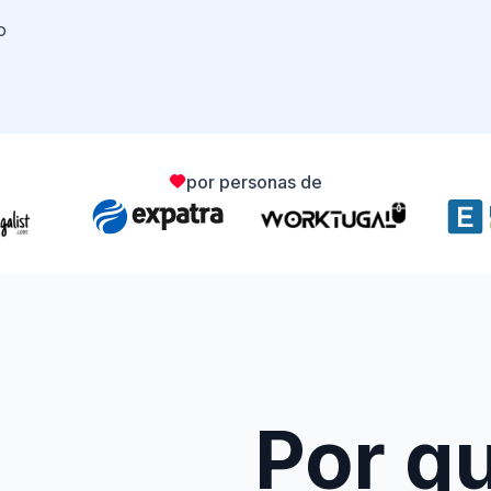
o
por personas de
Por q