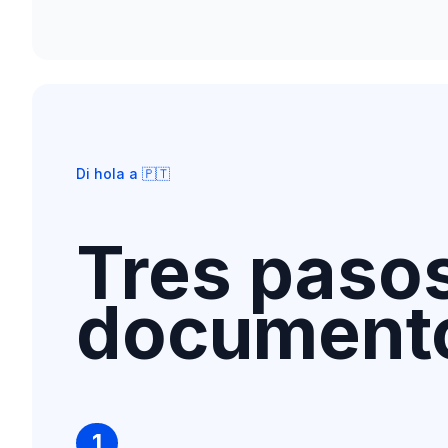
Di hola a 🇵🇹
Tres pasos
document
1