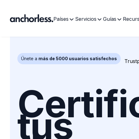
Países
Servicios
Guías
Recur
Únete a
más de 5000 usuarios satisfechos
Trustp
Certifi
tus