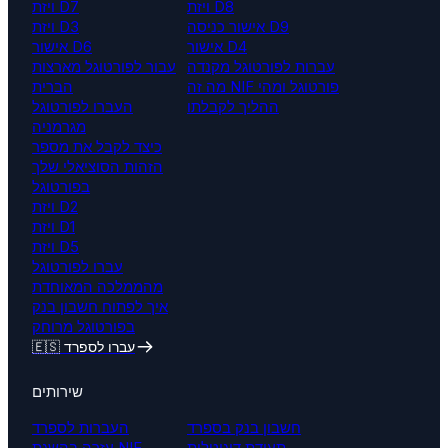
ויזת D8
ויזת D7
אישור כניסה D9
ויזת D3
אישור D4
אישור D6
עברות לפורטוגל מקנדה
עבור לפורטוגל מארצות
מה זה NIF פורטוגל ומהי
הברית
ההליך לקבלתו
העברו לפורטוגל
מגרמניה
כיצד לקבל את מספר
הזהות הסוציאלי שלך
בפורטוגל
ויזת D2
ויזת D1
ויזת D5
עברו לפורטוגל
מהממלכה המאוחדת
איך לפתוח חשבון בנק
בפורטוגל מרוחק
🇪🇸 עברו לספרד
שירותים
חשבון בנק בספרד
העברות לספרד
תעודת דיגיטלית
עזרה בהשגת NIE