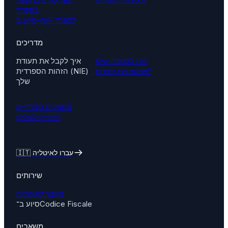
בספרד
סיוע ב-NIF לספרד
מדריכים
ויזה לספרד: אילו
איך לקבל את תעודת
אפשרויות זמינות?
הזהות הספרדית (NIE)
שלך
מסמכים ספרדיים
חיוניים לגולים
🇮🇹 עברו לאיטליה
שירותים
מעבר לאיטליה
סיוע ב־Codice Fiscale
משאבים