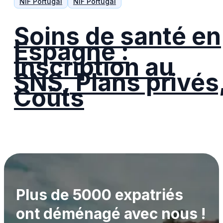
NIF Portugal
NIF Portugal
Soins de santé en
Espagne :
Inscription au
SNS, Plans privés
Coûts
Plus de 5000 expatriés
ont déménagé avec nous !