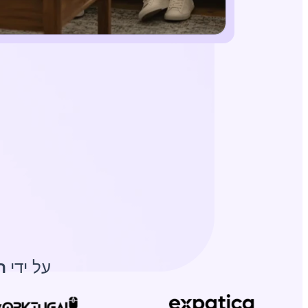
על ידי
ה