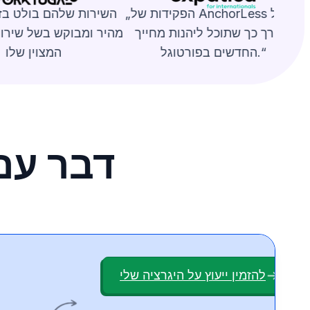
„הפקידות של AnchorLess תטפל
השירות שלהם בולט בז
עבורך כך שתוכל ליהנות מחייך
מהיר ומבוקש בשל שירו
החדשים בפורטוגל.“
המצוין שלו
דבר עם
להזמין ייעוץ על היגרציה שלי