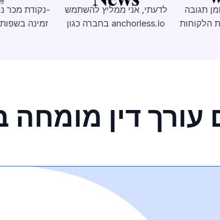
מן תגובה
לדעתי, אני ממליץ להשתמש
נקודת מכר נ
ת הלקוחות
בחברה כגון anchorless.io
AnchorLess זמינה ב
 עורך דין מומחה ב