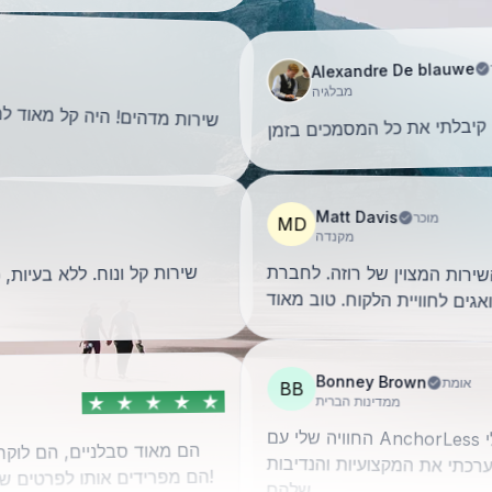
Alexandre De blauwe
מבלגיה
שירות מדהים! היה קל מאוד 
. קיבלתי את כל המסמכים בזמן
Matt Davis
מוכר
MD
מקנדה
שירות המצוין של רוזה. לחברת
שירות קל ונוח. ללא בעיות,
מוכנים מוקד
גים לחוויית הלקוח. טוב מאוד
Bonney Brown
אומת
BB
ממדינות הברית
החוויה שלי עם AnchorLess
הייתה ללא ספק חיובית. הם היו שם כדי לעזור לי
הם מאוד סבלניים, הם לוקח
הם מפרידים אותו לפרטים ש
רכתי את המקצועיות והנדיבות
!
שלהם.