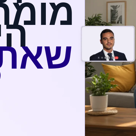
מומח
הי
שאתה
ל