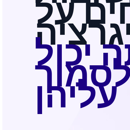
ים על
גרציה
 יכול
סמוך
עליהן