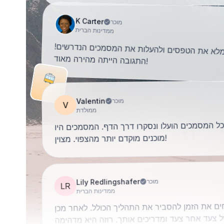
K Carter
מוכר
ממדינות הברית
למלא את הטפסים ולהעלות את המסמכים הנדרשים!
התגובה הייתה מהירה מאוד
!
Valentin
מוכר
V
ממולדת
 כל המסמכים הועלו ונסקרו דרך הדף. המסמכים היו
ם יותר מהצפוי. מצוין
!
Lily Redlingshafer
מוכר
LR
ממדינות הברית
ים את הזמן להסביר את התהליך הכולל. לאחר מכן
ל צעד אחר צעד ומדריכים אותך. רוזה היא מדהימה