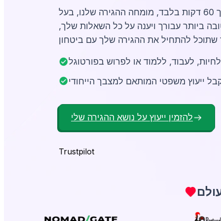
מתכנן את העברתו לפורטוגל? במשך 60 דקות בלבד, מומחה ההגירה שלנו, בעל
בה ביותר עבורך ויענה על כל השאלות שלך,
חיות, לעבוד, ללמוד או לפרוש בפורטוגל
בל ייעוץ משפטי המותאם למצבך הייחודי
להזמין ייעוץ על נושא ההגירה שלי
Trustpilot
עולם