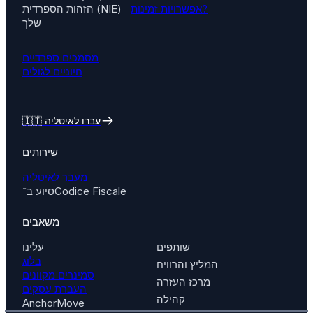
אפשרויות זמינות?
הזהות הספרדית (NIE)
שלך
מסמכים ספרדיים
חיוניים לגולים
🇮🇹 עברו לאיטליה
שירותים
מעבר לאיטליה
סיוע ב־Codice Fiscale
משאבים
שותפים
עלינו
בלוג
המליץ והרוויח
סמינרים מקוונים
מרכז העזרה
העברת עסקים
קהילה
AnchorMove