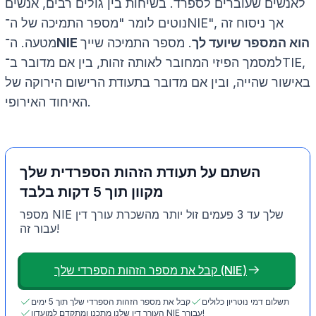
לאנשים שעוברים לספרד. בשיחות בין גולים רבים, אנשים
נוטים לומר "מספר התמיכה של ה־NIE", אך ניסוח זה
NIE הוא המספר שיועד לך
. מספר התמיכה שייך
מטעה. ה־
למסמך הפיזי המחובר לאותה זהות, בין אם מדובר ב־TIE,
באישור שהייה, ובין אם מדובר בתעודת הרישום הירוקה של
האיחוד האירופי.
השתם על תעודת הזהות הספרדית שלך
מקוון תוך 5 דקות בלבד
מספר NIE שלך עד 3 פעמים זול יותר מהשכרת עורך דין
עבור זה!
קבל את מספר הזהות הספרדי שלך (NIE)
תשלום דמי נוטריון כלולים
קבל את מספר הזהות הספרדי שלך תוך 5 ימים
העורך דין שלנו מתכנן ומתקדם למועדון NIE עבורך!