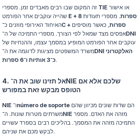
או אישור
TIE
זה המקום שבו רבים מאבדים זמן. מספרי
E + 8 ספרות
. מספרי תעודות
שהייה עוקבים אחר הפורמט
C + ספרות
, כאשר מוסיפים
האיחוד האירופי מוזנים כ־
DNI
אפסים מצד שמאל לפי הצורך. מספרי התמיכה של ה־
עוקבים אחר הפורמט המופיע במסמך עצמו, וההנחיות של
DNI האלקטרוני
משרד המשפטים מציגות לדוגמה את ה־
.
כ־3 אותיות ו־6 ספרות
שלכם אלא אם
NIE
4. אל תזינו שוב את ה־
הטופס מבקש זאת במפורש
הם שדות שונים מכיוון שהם
número de soporte
ו־
NIE
מזהה את האדם. מספר
NIE
משרתים מטרות שונות. ה־
התמיכה מזהה את המסמך. בהליכים רבים בספרד עשויים
לבקש מכם את שניהם.