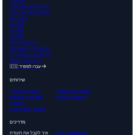
כיצד לקבל את מספר
הזהות הסוציאלי שלך
בפורטוגל
ויזת D2
ויזת D1
ויזת D5
עברו לפורטוגל
מהממלכה המאוחדת
איך לפתוח חשבון בנק
בפורטוגל מרוחק
🇪🇸 עברו לספרד
שירותים
חשבון בנק בספרד
העברות לספרד
תעודת דיגיטלית
עזרה בהשגת NIE
בספרד
סיוע ב-NIF לספרד
מדריכים
ויזה לספרד: אילו
איך לקבל את תעודת