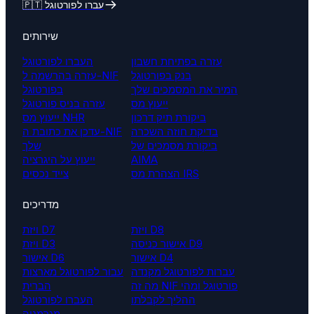
🇵🇹 עברו לפורטוגל
שירותים
עזרה בפתיחת חשבון
העברו לפורטוגל
בנק בפורטוגל
עזרה בהרשמה ל-NIF
המיר את המסמכים שלך
בפורטוגל
ייעוץ מס
עזרה בניס פורטוגל
ביקורת תיק דרכון
ייעוץ מס NHR
בדיקת חוזה השכרה
עדכן את כתובת ה-NIF
ביקורת מסמכים של
שלך
AIMA
ייעוץ על היגרציה
הצהרת מס IRS
צייד נכסים
מדריכים
ויזת D8
ויזת D7
אישור כניסה D9
ויזת D3
אישור D4
אישור D6
עברות לפורטוגל מקנדה
עבור לפורטוגל מארצות
מה זה NIF פורטוגל ומהי
הברית
ההליך לקבלתו
העברו לפורטוגל
מגרמניה