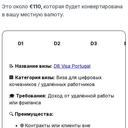
Это около
€110,
которая будет конвертирована
в вашу местную валюту.
D1
D2
D3
D
📝
Название визы:
D8 Visa Portugal
🏢
Категория визы:
Виза для цифровых
кочевников / удалённых работников
🎓
Требования:
Доход от удалённой работы
или фриланса
🔍
Преимущества:
🌐 Контракты или клиенты вне