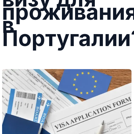
проживани
в
Португалии