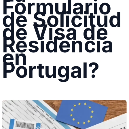
Formulario
de Solicitud
de Visa de
Residencia
en
Portugal?