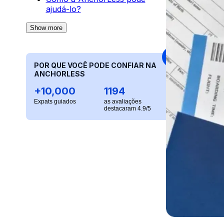
ajudá-lo?
Show more
POR QUE VOCÊ PODE CONFIAR NA
ANCHORLESS
+10,000
1194
Expats guiados
as avaliações
destacaram 4.9/5