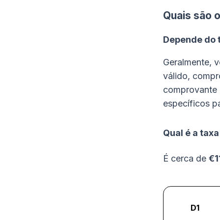
Quais são o
Depende do t
Geralmente, v
válido, comp
comprovante d
específicos pa
Qual é a taxa
É cerca de
€1
D1