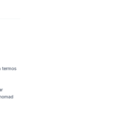
m termos
ar
l nomad