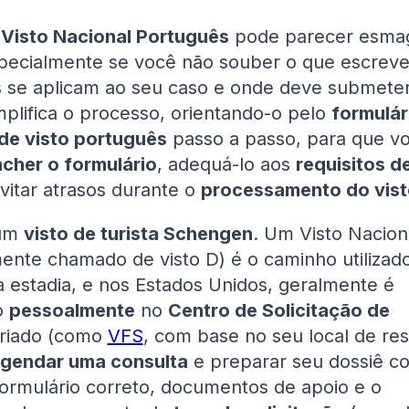
m
Visto Nacional Português
pode parecer esma
especialmente se você não souber o que escreve
se aplicam ao seu caso e onde deve submeter
mplifica o processo, orientando-o pelo
formulár
 de visto português
passo a passo, para que v
cher o formulário
, adequá-lo aos
requisitos d
vitar atrasos durante o
processamento do vist
 um
visto de turista Schengen
. Um Visto Nacion
ente chamado de visto D) é o caminho utilizad
a estadia, e nos Estados Unidos, geralmente é
o
pessoalmente
no
Centro de Solicitação de
riado (como
VFS
, com base no seu local de res
gendar uma consulta
e preparar seu dossiê c
 formulário correto, documentos de apoio e o