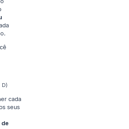
do
o
u
tada
o.
ocê
o D)
her cada
os seus
 de