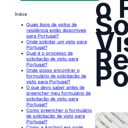
o 
So
Índice
Quais tipos de vistos de
Vi
residência estão disponíveis
para Portugal?
Onde solicitar um visto para
Re
Portugal?
Qual é o processo de
solicitação de visto para
Po
Portugal?
Onde posso encontrar o
formulário de solicitação de
visto para Portugal?
O que devo saber antes de
preencher meu formulário de
solicitação de visto para
Portugal?
Como preencher o formulário
de solicitação de visto para
Portugal?
Como a AnchorLess pode