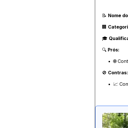
📝
Nome do 
🏢
Categori
🎓
Qualific
🔍
Prós:
🌐 Con
🚫
Contras:
📈 Co