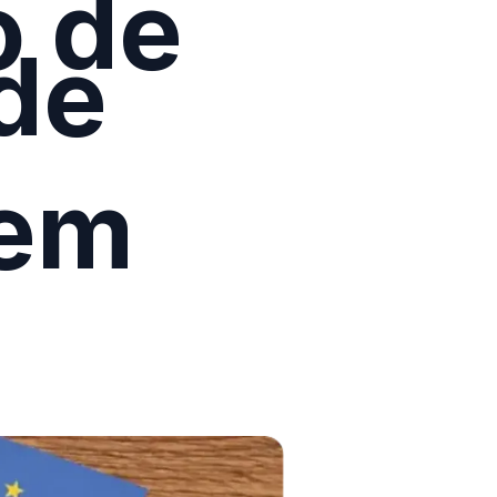
o de
 de
 em