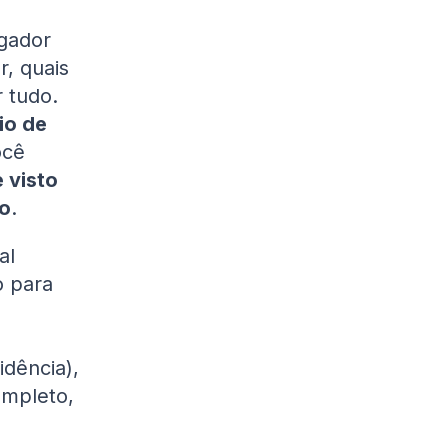
gador
r, quais
 tudo.
io de
ocê
e visto
o
.
al
o para
idência),
ompleto,