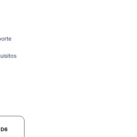
porte
uisitos
D6
D7
D8
D9