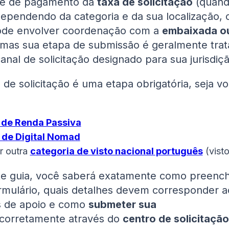
e de pagamento da
taxa de solicitação
(quan
Dependendo da categoria e da sua localização, 
ode envolver coordenação com a
embaixada o
 mas sua etapa de submissão é geralmente tra
anal de solicitação designado para sua jurisdiçã
 de solicitação é uma etapa obrigatória, seja v
 de Renda Passiva
 de Digital Nomad
r outra
categoria de visto nacional português
(vist
ste guia, você saberá exatamente como preenc
rmulário, quais detalhes devem corresponder a
 de apoio e como
submeter sua
corretamente através do
centro de solicitação