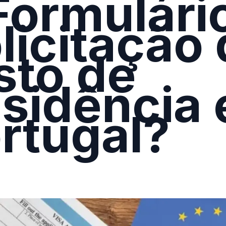
Formulári
licitação
sto de
sidência
rtugal?