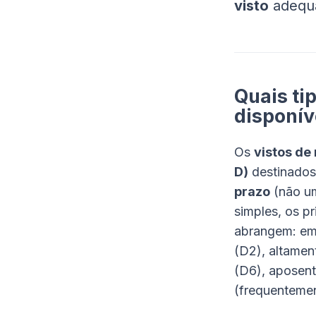
visto
adequ
Quais ti
disponív
Os
vistos de
D)
destinados
prazo
(não um
simples, os pr
abrangem: emp
(D2), altamen
(D6), aposent
(frequenteme