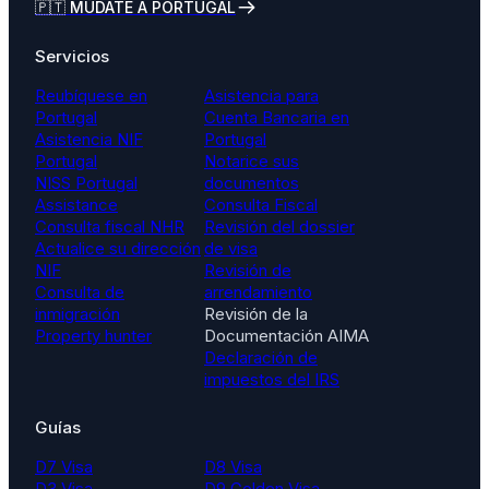
🇵🇹 MÚDATE A PORTUGAL
Servicios
Reubíquese en
Asistencia para
Portugal
Cuenta Bancaria en
Asistencia NIF
Portugal
Portugal
Notarice sus
NISS Portugal
documentos
Assistance
Consulta Fiscal
Consulta fiscal NHR
Revisión del dossier
Actualice su dirección
de visa
NIF
Revisión de
Consulta de
arrendamiento
inmigración
Revisión de la
Property hunter
Documentación AIMA
Declaración de
impuestos del IRS
Guías
D7 Visa
D8 Visa
D3 Visa
D9 Golden Visa