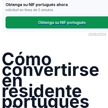
Obtenga su NIF portugués ahora
solicitud en línea de 5 minutos
Obtenga su NIF portugués
21/05/2024
Cómo
convertirse
en
residente
portugués