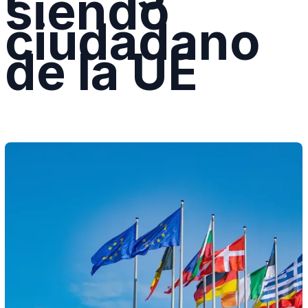
siendo
ciudadano
de la UE