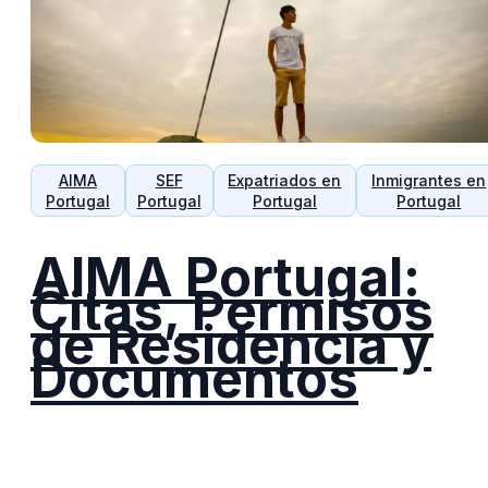
AIMA
SEF
Expatriados en
Inmigrantes en
Portugal
Portugal
Portugal
Portugal
AIMA Portugal:
Citas, Permisos
de Residencia y
Documentos