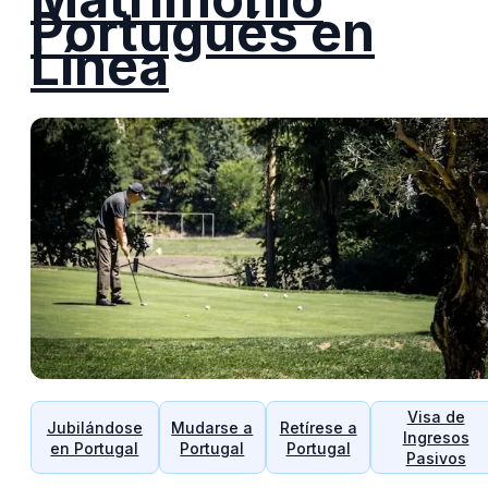
Portugués en
Línea
Visa de
Jubilándose
Mudarse a
Retírese a
Ingresos
en Portugal
Portugal
Portugal
Pasivos