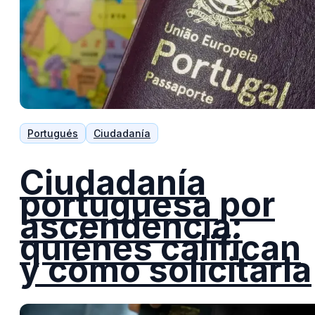
Portugués
Ciudadanía
Ciudadanía
portuguesa por
ascendencia:
quiénes califican
y cómo solicitarla