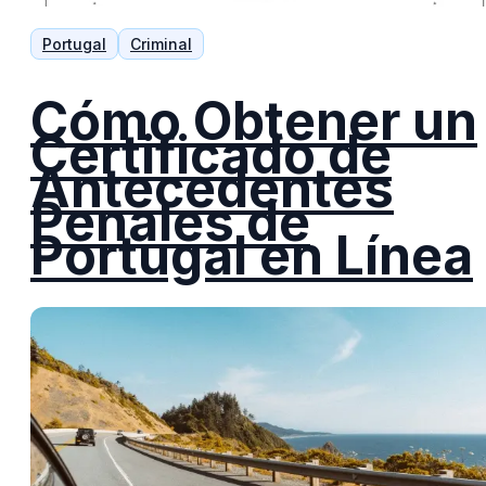
Portugal
Criminal
Cómo Obtener un
Certificado de
Antecedentes
Penales de
Portugal en Línea