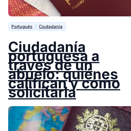
Portugués
Ciudadanía
Ciudadanía
portuguesa a
través de un
abuelo: quiénes
califican y cómo
solicitarla