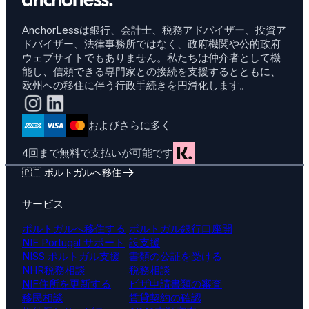
AnchorLessは銀行、会計士、税務アドバイザー、投資ア
ドバイザー、法律事務所ではなく、政府機関や公的政府
ウェブサイトでもありません。私たちは仲介者として機
能し、信頼できる専門家との接続を支援するとともに、
欧州への移住に伴う行政手続きを円滑化します。
およびさらに多く
4回まで無料で支払いが可能です
🇵🇹 ポルトガルへ移住
サービス
ポルトガルへ移住する
ポルトガル銀行口座開
NIF Portugal サポート
設支援
NISS ポルトガル支援
書類の公証を受ける
NHR税務相談
税務相談
NIF住所を更新する
ビザ申請書類の審査
移民相談
賃貸契約の確認