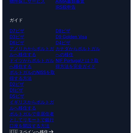
物件探しサービス
AIMA書類審査
IRS税申告
ガイド
D7ビザ
D8ビザ
D3ビザ
D9 Golden Visa
D6ビザ
D4ビザ
アメリカからポルトガ
カナダからポルトガル
ルへ移住する
への移住
ドイツからポルトガル
NIF Portugalとは？取
へ移住する
得方法を完全ガイド
ポルトガルのNISSを取
得する方法
D2ビザ
D1ビザ
D5ビザ
イギリスからポルトガ
ルへ移住する
ポルトガルで非居住者
としてリモートで銀行
口座を開設する方法
🇪🇸 スペインへ移住