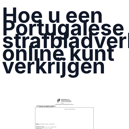
Hoe u een
Portugalese
strafbladver
online kunt
verkrijgen