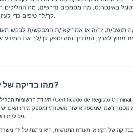
טוגל באינטרנט, מה מסמכים נדרשים, מה ההליכים הנד
לך/לך טיפים כדי לעזור לך/לך בדרך.
ה תושב/ת, זר/ה או אמריקאי/ת המבקש/ת לבקש תעוד
ית מחוץ לארץ, המדריך הזה יספק לך/לך את המידע ש
מהו בדיקה של עבר פלילי?
תעודת הרשומות הפליליות של פורטוגל (o Criminal
 מסמך רשמי שמספק אישור משטרתי ומספק מידע האם יש 
פליליות רשומות בפורטוגל.
כבדיקה של רקע או תעודת התנהגות, היא ניתנת על ידי משר