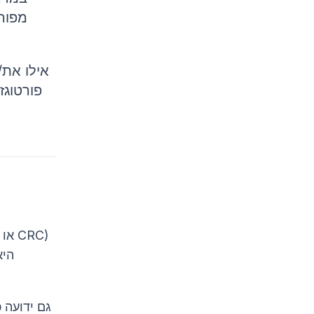
מפור
אילו את/
פורטוגז
היא
גם ידועה 