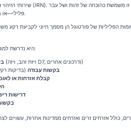
שירותי הזיהוי והרישום האזרחי (IRN).
פלילי—או חוסר בו—בארץ.
מות הפליליות של פורטוגל הן מסמך חיוני לקביעת רקע משפ
היא נדרשת למגוון מטרות, כולל:
(ויזת זהב, ויזה D7, ודרכונים אחרים)
בק
בקשות עבודה
(בדיקות רקע
קבלת אזרחות או לאום 
הל
דרישות רישו
בקשות