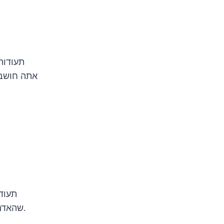
תעודות
אתה חושב 
תעוד
שהאדם לא נידון בעבר פלילי או שההרשעות בעבר שלו לא מקלות עליו את התהליך.