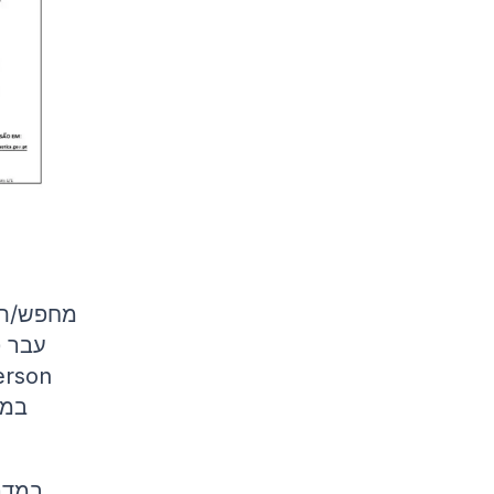
מחפש/ת ל
עבר פ
במדר