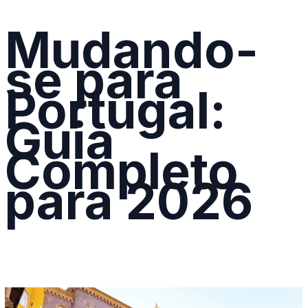
Mudando-
se para
Portugal:
Guia
Completo
para 2026