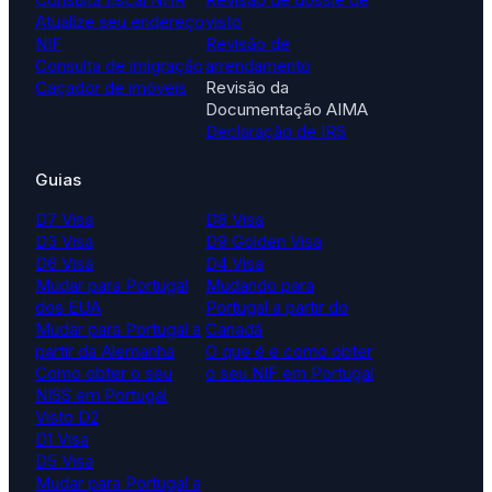
Atualize seu endereço
visto
NIF
Revisão de
Consulta de imigração
arrendamento
Caçador de imóveis
Revisão da
Documentação AIMA
Declaração de IRS
Guias
D7 Visa
D8 Visa
D3 Visa
D9 Golden Visa
D6 Visa
D4 Visa
Mudar para Portugal
Mudando para
dos EUA
Portugal a partir do
Mudar para Portugal a
Canadá
partir da Alemanha
O que é e como obter
Como obter o seu
o seu NIF em Portugal
NISS em Portugal
Visto D2
D1 Visa
D5 Visa
Mudar para Portugal a