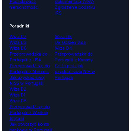
Poszukiwacz
dokumentacji AIMA
nieruchomości
Zgłoszenie podatku
IRS
Poradniki
Wiza D7
Wiza D8
Wiza D3
D9 Golden Visa
Wiza D6
Wiza D4
Przeprowadzka do
Przeprowadzka do
Portugalii z USA
Portugalii z Kanady
Przeprowadź się do
Co to jest i jak
Portugalii z Niemiec
uzyskać swój NIF w
Jak uzyskać swój
Portugalii
NISS w Portugalii
Wiza D2
Wiza D1
Wiza D5
Przeprowadź się do
Portugalii z Wielkiej
Brytanii
Jak otworzyć konto
bankowe w Portugalii