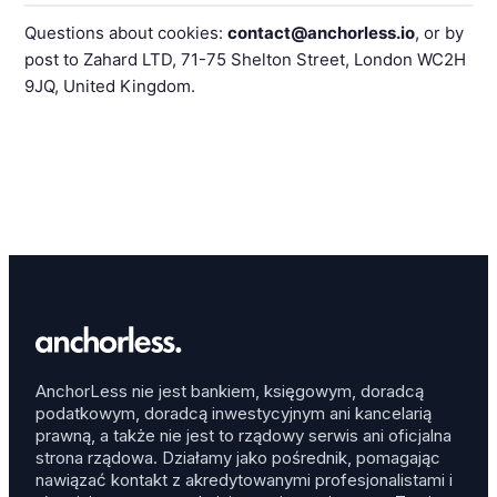
Questions about cookies:
contact@anchorless.io
, or by
post to Zahard LTD, 71-75 Shelton Street, London WC2H
9JQ, United Kingdom.
AnchorLess nie jest bankiem, księgowym, doradcą
podatkowym, doradcą inwestycyjnym ani kancelarią
prawną, a także nie jest to rządowy serwis ani oficjalna
strona rządowa. Działamy jako pośrednik, pomagając
nawiązać kontakt z akredytowanymi profesjonalistami i