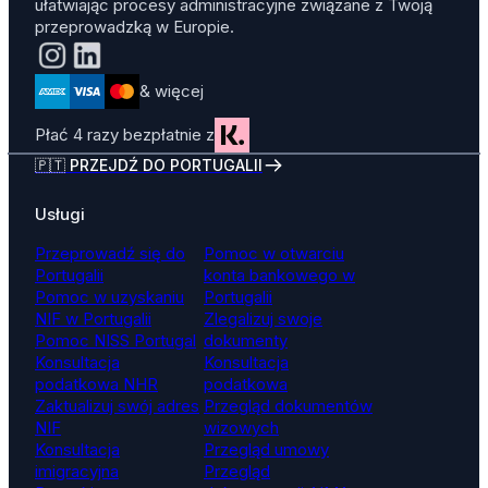
ułatwiając procesy administracyjne związane z Twoją
przeprowadzką w Europie.
& więcej
Płać 4 razy bezpłatnie z
🇵🇹 PRZEJDŹ DO PORTUGALII
Usługi
Przeprowadź się do
Pomoc w otwarciu
Portugalii
konta bankowego w
Pomoc w uzyskaniu
Portugalii
NIF w Portugalii
Zlegalizuj swoje
Pomoc NISS Portugal
dokumenty
Konsultacja
Konsultacja
podatkowa NHR
podatkowa
Zaktualizuj swój adres
Przegląd dokumentów
NIF
wizowych
Konsultacja
Przegląd umowy
imigracyjna
Przegląd