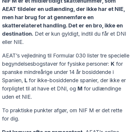
NIF M er et midlertidigt skattenummer, som
AEAT tildeler en udlænding, der ikke har et NIE,
men har brug for at gennemføre en
skatterelateret handling. Det er en bro, ikke en
destination.
Det er kun gyldigt, indtil du får et DNI
eller NIE.
AEAT’s vejledning til Formular 030 lister tre specielle
begyndelsesbogstaver for fysiske personer:
K
for
spanske mindreårige under 14 år bosiddende i
Spanien,
L
for ikke-bosiddende spanier, der ikke er
forpligtet til at have et DNI, og
M
for udlændinge
uden et NIE.
To praktiske punkter afgør, om NIF M er det rette
for dig.