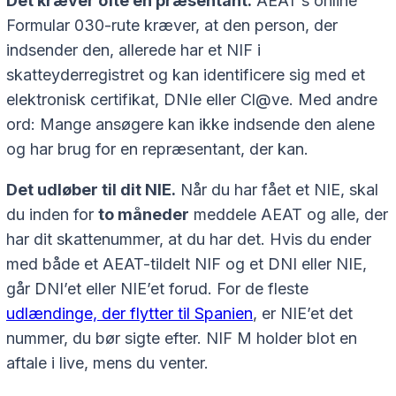
Det kræver ofte en præsentant.
AEAT’s online
Formular 030-rute kræver, at den person, der
indsender den, allerede har et NIF i
skatteyderregistret og kan identificere sig med et
elektronisk certifikat, DNIe eller Cl@ve. Med andre
ord: Mange ansøgere kan ikke indsende den alene
og har brug for en repræsentant, der kan.
Det udløber til dit NIE.
Når du har fået et NIE, skal
du inden for
to måneder
meddele AEAT og alle, der
har dit skattenummer, at du har det. Hvis du ender
med både et AEAT-tildelt NIF og et DNI eller NIE,
går DNI’et eller NIE’et forud. For de fleste
udlændinge, der flytter til Spanien
, er NIE’et det
nummer, du bør sigte efter. NIF M holder blot en
aftale i live, mens du venter.