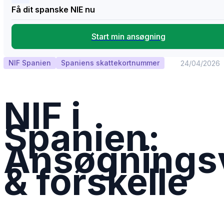
Få dit spanske NIE nu
Start min ansøgning
NIF Spanien
Spaniens skattekortnummer
24/04/2026
NIF i
Spanien:
Ansøgningsv
& forskelle