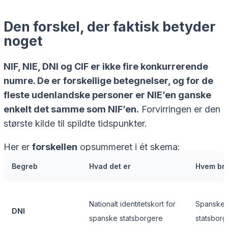
Den forskel, der faktisk betyder
noget
NIF, NIE, DNI og CIF er ikke fire konkurrerende
numre. De er forskellige betegnelser, og for de
fleste udenlandske personer er NIE’en ganske
enkelt
det samme som
NIF’en.
Forvirringen er den
største kilde til spildte tidspunkter.
Her er
forskellen
opsummeret i ét skema:
Begreb
Hvad det er
Hvem bru
Nationalt identitetskort for
Spanske
DNI
spanske statsborgere
statsborg