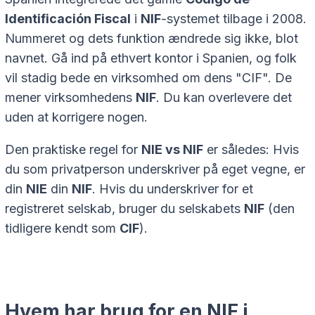
Identificación Fiscal
i
NIF
-systemet tilbage i 2008.
Nummeret og dets funktion ændrede sig ikke, blot
navnet. Gå ind på ethvert kontor i Spanien, og folk
vil stadig bede en virksomhed om dens "CIF". De
mener virksomhedens
NIF
. Du kan overlevere det
uden at korrigere nogen.
Den praktiske regel for
NIE vs NIF
er således: Hvis
du som privatperson underskriver på eget vegne, er
din
NIE
din
NIF
. Hvis du underskriver for et
registreret selskab, bruger du selskabets
NIF
(den
tidligere kendt som
CIF
).
Hvem har brug for en NIF i