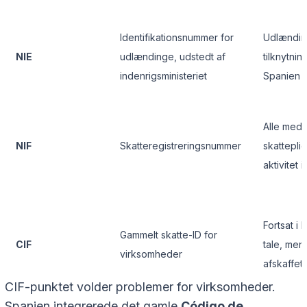
Identifikationsnummer for
Udlændi
NIE
udlændinge, udstedt af
tilknytning 
indenrigsministeriet
Spanien
Alle med
NIF
Skatteregistreringsnummer
skatteplig
aktivitet 
Fortsat i b
Gammelt skatte-ID for
CIF
tale, men
virksomheder
afskaffet
CIF-punktet volder problemer for virksomheder.
Spanien integrerede det gamle
Código de