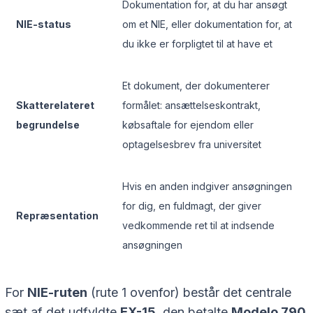
Dokumentation for, at du har ansøgt
NIE-status
om et NIE, eller dokumentation for, at
du ikke er forpligtet til at have et
Et dokument, der dokumenterer
Skatterelateret
formålet: ansættelseskontrakt,
begrundelse
købsaftale for ejendom eller
optagelsesbrev fra universitet
Hvis en anden indgiver ansøgningen
for dig, en fuldmagt, der giver
Repræsentation
vedkommende ret til at indsende
ansøgningen
For
NIE-ruten
(rute 1 ovenfor) består det centrale
sæt af det udfyldte
EX-15
, den betalte
Modelo 790