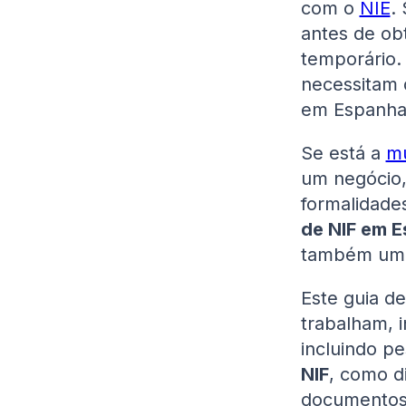
com o
NIE
.
antes de o
temporário.
necessitam
em Espanha
Se está a
mu
um negócio, 
formalidade
de NIF em 
também um 
Este guia d
trabalham, 
incluindo p
NIF
, como d
documentos 