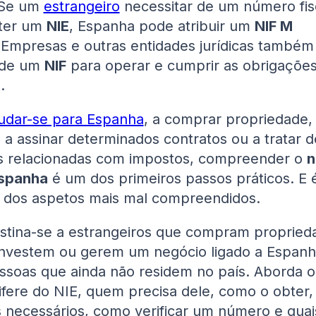
 Se um
estrangeiro
necessitar de um número fis
bter um
NIE
, Espanha pode atribuir um
NIF M
 Empresas e outras entidades jurídicas também
 de um
NIF
para operar e cumprir as obrigações 
.
dar-se para Espanha
, a comprar propriedade, a
a assinar determinados contratos ou a tratar d
s relacionadas com impostos, compreender o
n
Espanha
é um dos primeiros passos práticos. E 
dos aspetos mais mal compreendidos.
estina-se a estrangeiros que compram propried
investem ou gerem um negócio ligado a Espanh
essoas que ainda não residem no país. Aborda o
ifere do NIE, quem precisa dele, como o obter,
necessários, como verificar um número e quai