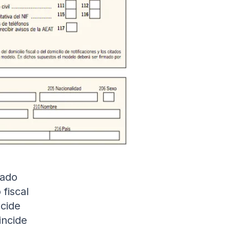
zado
 fiscal
cide
incide