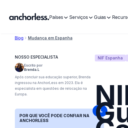
Países
Serviços
Guias
Recurs
Blog
Mudança em Espanha
NOSSO ESPECIALISTA
NIF Espanha
Escrito por
Brenda.L
Após concluir sua educação superior, Brenda
NI
ingressou na AnchorLess em 2023. Ela é
especialista em questões de relocação na
Europa.
Gu
POR QUE VOCÊ PODE CONFIAR NA
ANCHORLESS