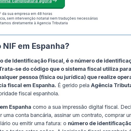
 minha candidatura agora
F da sua empresa em 48 horas
ia, sem intervenção notarial nem traduções necessárias
amos diretamente à Agencia Tributaria
o NIF em Espanha?
 de Identificação Fiscal, é o número de identificaç
rata-se do código que o sistema fiscal utiliza par
ualquer pessoa (física ou jurídica) que realize ope
ia fiscal em Espanha.
É gerido pela
Agência Tribut
oridade fiscal espanhola.
 em Espanha
como a sua impressão digital fiscal. Dec
ir uma conta bancária, assinar um contrato, comprar u
ário ou emitir uma fatura: o
número de identificação