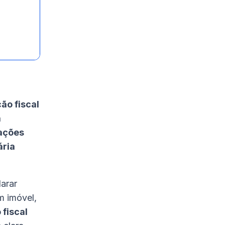
ão fiscal
a
rações
ária
larar
m imóvel,
 fiscal