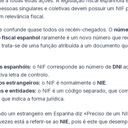
e a todas estas ações. A legislação fiscal espanhola é
pessoas singulares e coletivas devem possuir um NIF 
 relevância fiscal.
que confunde quase todos os recém-chegados. O
núme
 fiscal espanhol
raramente é um novo número que re
trata-se de uma função atribuída a um documento qu
s espanhóis:
o NIF corresponde ao número de
DNI
ac
iva letra de controlo.
os estrangeiros:
o NIF é normalmente o
NIE
.
s e entidades:
o NIF é um código separado, que co
 que indica a forma jurídica.
ndo um estrangeiro em Espanha diz «Preciso de um NI
ezes está a referir-se ao
NIE
, pois é este que desem