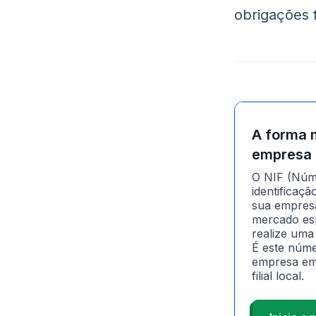
obrigações f
A forma m
empresa
O NIF (Núme
identificaçã
sua empres
mercado esp
realize uma
É este númer
empresa em 
filial local.