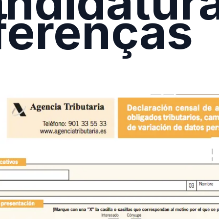
ndidatura
ferenças