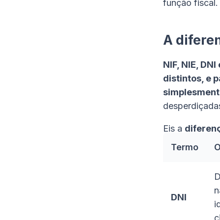
função fiscal.
A difere
NIF, NIE, DNI
distintos, e 
simplesmente
desperdiçada
Eis a
diferen
Termo
O
D
n
DNI
i
c