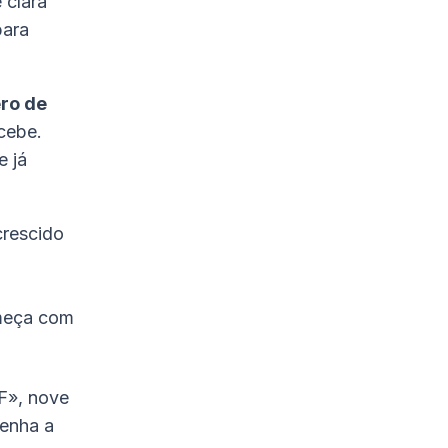
 clara
para
ro de
cebe.
e já
rescido
meça com
F», nove
penha a