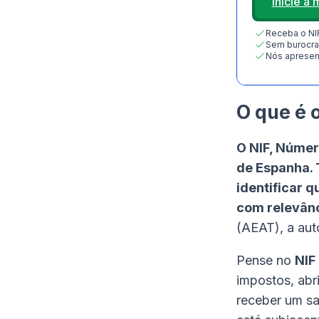
Inicie a
Receba o NI
Sem burocrac
Nós apresent
O que é 
O NIF, Número
de Espanha. T
identificar q
com relevânc
(AEAT), a aut
Pense no
NIF
impostos, abr
receber um sal