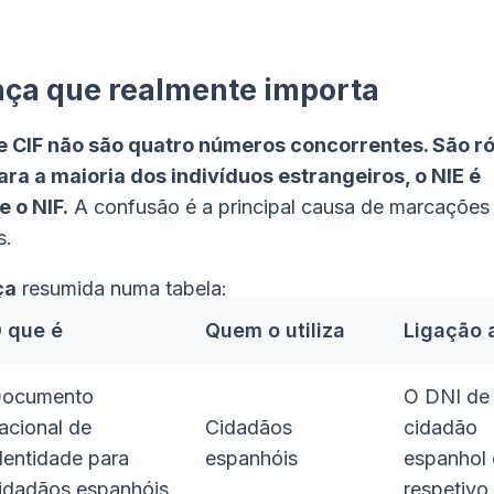
nça que realmente importa
 e CIF não são quatro números concorrentes. São ró
para a maioria dos indivíduos estrangeiros, o NIE
é
 o NIF.
A confusão é a principal causa de marcações
s.
ça
resumida numa tabela:
 que é
Quem o utiliza
Ligação 
ocumento
O DNI de
acional de
Cidadãos
cidadão
dentidade para
espanhóis
espanhol 
idadãos espanhóis
respetivo