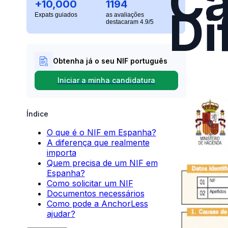
Ca
+10,000
1194
Di
Expats guiados
as avaliações
destacaram 4.9/5
Obtenha já o seu NIF português
Iniciar a minha candidatura
Índice
O que é o NIF em Espanha?
A diferença que realmente
importa
Quem precisa de um NIF em
Espanha?
Como solicitar um NIF
Documentos necessários
Como pode a AnchorLess
ajudar?