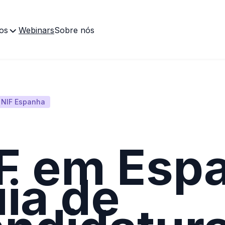
os
Webinars
Sobre nós
NIF Espanha
F em Esp
ia de