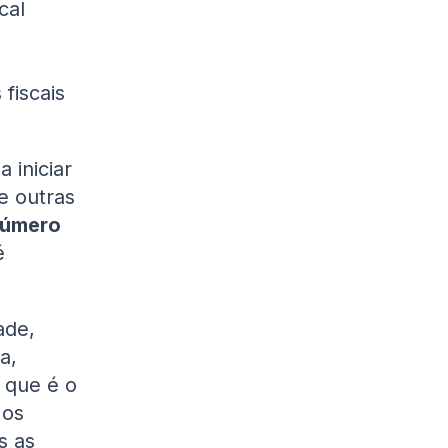
cal
fiscais
 iniciar
e outras
úmero
é
ade,
a,
 que é o
 os
s as