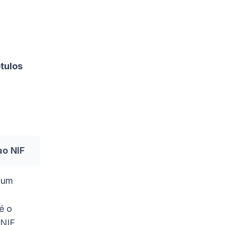
tulos
ao NIF
 um
é o
 NIF