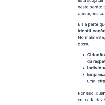
está subjacent
neste ponto: 
operações com
Eis a parte 
identificação
Normalmente, 
possui:
Cidadão
da respet
Indivídu
Empresa
uma letra
Por isso, qua
em cada dez v