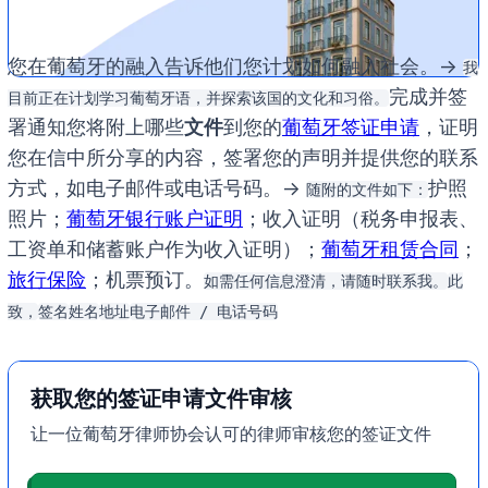
您在葡萄牙的融入告诉他们您计划如何融入社会。->
我
完成并签
目前正在计划学习葡萄牙语，并探索该国的文化和习俗。
署通知您将附上哪些
文件
到您的
葡萄牙签证申请
，证明
您在信中所分享的内容，签署您的声明并提供您的联系
方式，如电子邮件或电话号码。->
护照
随附的文件如下：
照片；
葡萄牙银行账户证明
；收入证明（税务申报表、
工资单和储蓄账户作为收入证明）；
葡萄牙租赁合同
；
旅行保险
；机票预订。
如需任何信息澄清，请随时联系我。
此
致，
签名
姓名
地址
电子邮件 / 电话号码
获取您的签证申请文件审核
让一位葡萄牙律师协会认可的律师审核您的签证文件