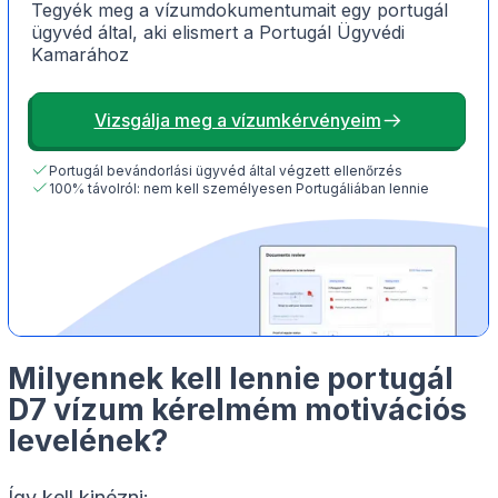
Tegyék meg a vízumdokumentumait egy portugál
ügyvéd által, aki elismert a Portugál Ügyvédi
Kamarához
Vizsgálja meg a vízumkérvényeim
Portugál bevándorlási ügyvéd által végzett ellenőrzés
100% távolról: nem kell személyesen Portugáliában lennie
Milyennek kell lennie portugál
D7 vízum kérelmém motivációs
levelének?
Így kell kinézni: