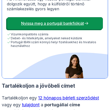
dolgozik együtt, hogy a külföldről történő
számlakezelés gyors legyen
Nyissa meg a portugál bankfiókját
Vízumkompatibilis számla
Debet- és hitelkártyák, amelyeket neked küldünk
Portugál IBAN szám könnyű helyi fizetésekhez és hivatalos
használathoz
Tartalékoljon a jövőbeli címet
Tartalékoljon egy
12 hónapos bérleti szerződést
vagy egy
tulajdont
a
portugáliai címe