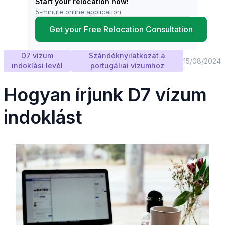
Start your relocation now!
5-minute online application
Get your Free Relocation Consultation
D7 vízum
Szándéknyilatkozat a
15/08/2024
indoklási levél
portugáliai vízumhoz
Hogyan írjunk D7 vízum
indoklást