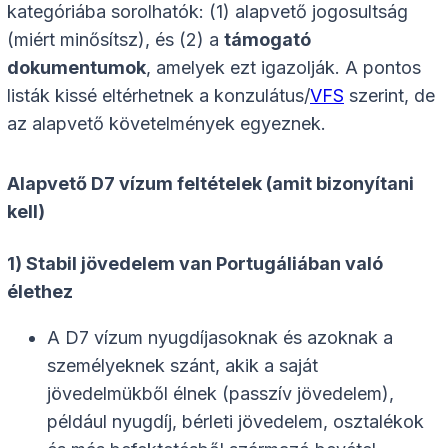
kategóriába sorolhatók: (1) alapvető jogosultság
(miért minősítsz), és (2) a
támogató
dokumentumok
, amelyek ezt igazolják. A pontos
listák kissé eltérhetnek a konzulátus/
VFS
szerint, de
az alapvető követelmények egyeznek.
Alapvető D7 vízum feltételek (amit bizonyítani
kell)
1) Stabil jövedelem van Portugáliában való
élethez
A D7 vízum nyugdíjasoknak és azoknak a
személyeknek szánt, akik a saját
jövedelmükből élnek (passzív jövedelem),
például nyugdíj, bérleti jövedelem, osztalékok