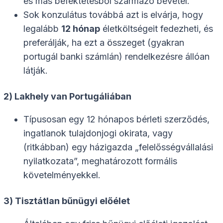
és más befektetésből származó bevétel.
Sok konzulátus továbbá azt is elvárja, hogy
legalább
12 hónap
életköltségeit fedezheti, és
preferálják, ha ezt a összeget (gyakran
portugál banki számlán) rendelkezésre állóan
látják.
2) Lakhely van Portugáliában
Típusosan egy 12 hónapos bérleti szerződés,
ingatlanok tulajdonjogi okirata, vagy
(ritkábban) egy házigazda „felelősségvállalási
nyilatkozata”, meghatározott formális
követelményekkel.
3) Tisztátlan bűnügyi előélet