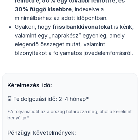
felnőttre, 50% egy további felnőttre, és
30% függő kisebbre
, indexelve a
minimálbérhez az adott időpontban.
Gyakori, hogy
friss bankkivonatokat
is kérik,
valamint egy „naprakész” egyenleg, amely
elegendő összeget mutat, valamint
bizonyítékot a folyamatos jövedelemforrásról.
Kérelmezési idő:
⌛ Feldolgozási idő: 2-4 hónap*
*A folyamatidőt az a ország határozza meg, ahol a kérelmet
benyújtja.*
Pénzügyi követelmények: