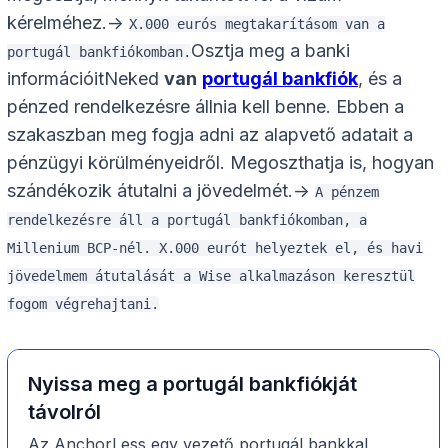
kérelméhez.->
X.000 eurós megtakarításom van a
Osztja meg a banki
portugál bankfiókomban.
információitNeked
van
portugál bankfiók
, és a
pénzed rendelkezésre állnia kell benne. Ebben a
szakaszban meg fogja adni az alapvető adatait a
pénzügyi körülményeidről. Megoszthatja is, hogyan
szándékozik átutalni a jövedelmét.->
A pénzem
rendelkezésre áll a portugál bankfiókomban, a
Millenium BCP-nél. X.000 eurót helyeztek el, és havi
jövedelmem átutalását a Wise alkalmazáson keresztül
fogom végrehajtani.
Nyissa meg a portugál bankfiókját
távolról
Az AnchorLess egy vezető portugál bankkal