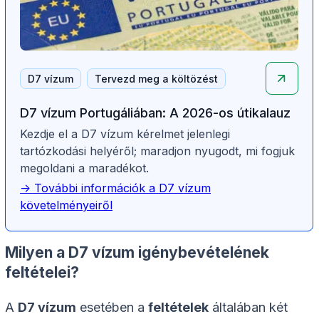
D7 vízum
Tervezd meg a költözést
D7 vízum Portugáliában: A 2026-os útikalauz
Kezdje el a D7 vízum kérelmet jelenlegi
tartózkodási helyéről; maradjon nyugodt, mi fogjuk
megoldani a maradékot.
-> További információk a D7 vízum
követelményeiről
Milyen a D7 vízum igénybevételének
feltételei?
A
D7 vízum
esetében a
feltételek
általában két