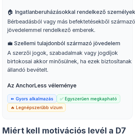
🏠 Ingatlanberuházásokkal rendelkező személye
Bérbeadásból vagy más befektetésekből származ
jövedelemmel rendelkező emberek.
💼 Szellemi tulajdonból származó jövedelem
A szerzői jogok, szabadalmak vagy jogdíjok
birtokosai akkor minősülnek, ha ezek biztosítanak
állandó bevételt.
Az AnchorLess véleménye
⏩ Gyors alkalmazás
✅ Egyszerűen megkapható
🔥 Legnépszerűbb vízum
Miért kell motivációs levél a D7