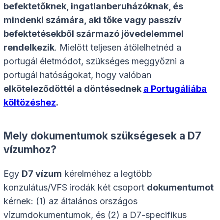
befektetőknek, ingatlanberuházóknak, és
mindenki számára, aki tőke vagy passzív
befektetésekből származó jövedelemmel
rendelkezik
. Mielőtt teljesen átölelhetnéd a
portugál életmódot, szükséges meggyőzni a
portugál hatóságokat, hogy valóban
elköteleződöttél a döntésednek
a Portugáliába
költözéshez
.
Mely dokumentumok szükségesek a D7
vízumhoz?
Egy
D7 vízum
kérelméhez a legtöbb
konzulátus/VFS irodák két csoport
dokumentumot
kérnek: (1) az általános országos
vízumdokumentumok, és (2) a D7-specifikus