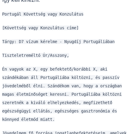
Portugál Követtség vagy Konzulátus
[Követtség vagy Konzulátus címe]
Tárgy: D7 vízum kérelme - Nyugdíj Portugáliában
Tiszteletreméltó Úr/Asszony,
Én vagyok az X, egy befektető/korábbi X, aki
szándékában áll Portugáliába költözni, és passzív
jövedelméből élni. Szándékom van, hogy a országban
magas életminőséget keresni. Portugáliába költözni
szeretnék a kiváló elhelyezkedés, megfizethető
egészségügyi ellátás, egészséges gasztronómia és
könnyed életmód miatt.
Jövedelmem fő forrása ingatlanbefektetéseim, amelyek