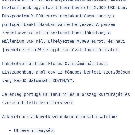
biztosítanak egy stabil havi bevételt X.000 USD-ban.
Diszponálom X.000 eurós megtakarításom, amely a
portugál bankfiókomban van elhelyezve. A pénzem
rendelkezésre áll a portugál bankfiókomban, a
Millenium BCP-nél. Elhelyeztem X.000 eurót, és havi
jövedelmemet a Wise applikációval fogom átutalni.
Lakóhelyem a R das Flores 0. számú ház lesz,
Lisszabonban, ahol egy 12 hónapos bérleti szerződésem
van, kezdő dátummal: DD/MM/YY.
Jelenleg portugálul tanulni és a ország kultúráját és
szokásait felfedezni tervezem.
A kérelmhez a következő dokumentumokat csatolom:
Útleveli fénykép;