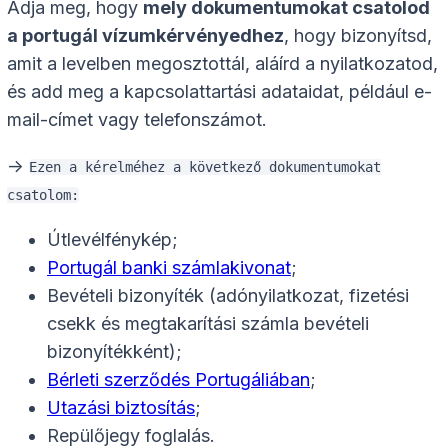
Adja meg, hogy
mely dokumentumokat csatolod
a portugál vízumkérvényedhez
, hogy bizonyítsd,
amit a levelben megosztottál, aláírd a nyilatkozatod,
és add meg a kapcsolattartási adataidat, például e-
mail-címet vagy telefonszámot.
->
Ezen a kérelméhez a következő dokumentumokat
csatolom:
Útlevélfénykép;
Portugál banki számlakivonat
;
Bevételi bizonyíték (adónyilatkozat, fizetési
csekk és megtakarítási számla bevételi
bizonyítékként);
Bérleti szerződés Portugáliában
;
Utazási biztosítás
;
Repülőjegy foglalás.