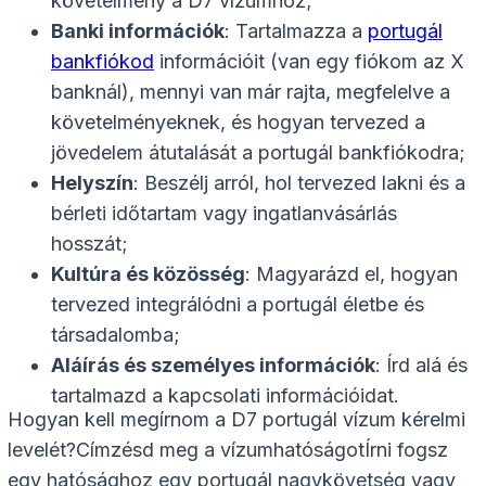
követelmény a D7 vízumhoz;
Banki információk
: Tartalmazza a
portugál
bankfiókod
információit (van egy fiókom az X
banknál), mennyi van már rajta, megfelelve a
követelményeknek, és hogyan tervezed a
jövedelem átutalását a portugál bankfiókodra;
Helyszín
: Beszélj arról, hol tervezed lakni és a
bérleti időtartam vagy ingatlanvásárlás
hosszát;
Kultúra és közösség
: Magyarázd el, hogyan
tervezed integrálódni a portugál életbe és
társadalomba;
Aláírás és személyes információk
: Írd alá és
tartalmazd a kapcsolati információidat.
Hogyan kell megírnom a D7 portugál vízum kérelmi
levelét?Címzésd meg a vízumhatóságotÍrni fogsz
egy hatósághoz egy portugál nagykövetség vagy