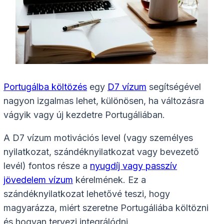
Portugálba költözés
egy
D7 vízum
segítségével
nagyon izgalmas lehet, különösen, ha változásra
vágyik vagy új kezdetre Portugáliában.
A D7 vízum motivációs level (vagy személyes
nyilatkozat, szándéknyilatkozat vagy bevezető
levél) fontos része a
nyugdíj vagy passzív
jövedelem vízum
kérelmének. Ez a
szándéknyilatkozat lehetővé teszi, hogy
magyarázza, miért szeretne Portugáliába költözni
és hogyan tervezi integrálódni.