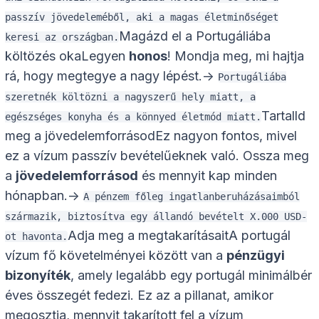
passzív jövedeleméből, aki a magas életminőséget
Magázd el a Portugáliába
keresi az országban.
költözés okaLegyen
honos
! Mondja meg, mi hajtja
rá, hogy megtegye a nagy lépést.->
Portugáliába
szeretnék költözni a nagyszerű hely miatt, a
Tartalld
egészséges konyha és a könnyed életmód miatt.
meg a jövedelemforrásodEz nagyon fontos, mivel
ez a vízum passzív bevételűeknek való. Ossza meg
a
jövedelemforrásod
és mennyit kap minden
hónapban.->
A pénzem főleg ingatlanberuházásaimból
származik, biztosítva egy állandó bevételt X.000 USD-
Adja meg a megtakarításaitA portugál
ot havonta.
vízum fő követelményei között van a
pénzügyi
bizonyíték
, amely legalább egy portugál minimálbér
éves összegét fedezi. Ez az a pillanat, amikor
megosztja, mennyit takarított fel a vízum