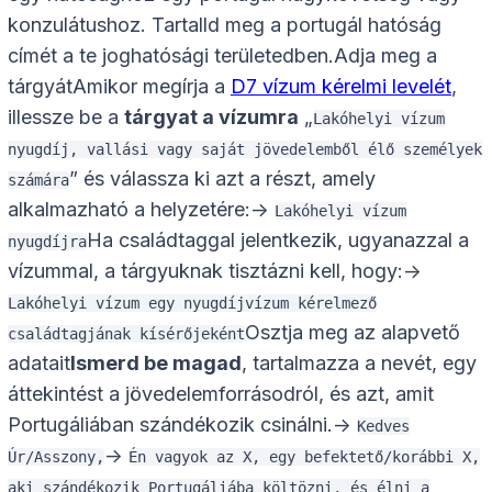
konzulátushoz. Tartalld meg a portugál hatóság
címét a te joghatósági területedben.Adja meg a
tárgyátAmikor megírja a
D7 vízum kérelmi levelét
,
illessze be a
tárgyat a vízumra
„
Lakóhelyi vízum
nyugdíj, vallási vagy saját jövedelemből élő személyek
” és válassza ki azt a részt, amely
számára
alkalmazható a helyzetére:->
Lakóhelyi vízum
Ha családtaggal jelentkezik, ugyanazzal a
nyugdíjra
vízummal, a tárgyuknak tisztázni kell, hogy:->
Lakóhelyi vízum egy nyugdíjvízum kérelmező
Osztja meg az alapvető
családtagjának kísérőjeként
adatait
Ismerd be magad
, tartalmazza a nevét, egy
áttekintést a jövedelemforrásodról, és azt, amit
Portugáliában szándékozik csinálni.->
Kedves
->
Úr/Asszony,
Én vagyok az X, egy befektető/korábbi X,
aki szándékozik Portugáliába költözni, és élni a