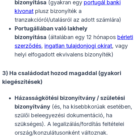
bizonyítása
(gyakran egy
portugál banki
kivonat
plusz bizonyíték a
tranzakcióról/utalásról az adott számlára)
Portugáliában való lakhely
bizonyítása
(általában egy 12 hónapos
bérleti
szerződés
,
ingatlan tulajdonjogi okirat
, vagy
helyi elfogadott ekvivalens bizonyíték)
3) Ha családodat hozod magaddal (gyakori
kiegészítések)
Házasságkötési bizonyítvány / születési
bizonyítvány
(és, ha kisebbkorúak esetében,
szülői beleegyezési dokumentáció, ha
szükséges). A legalizálás/fordítás feltételei
ország/konzulátusonként változnak.