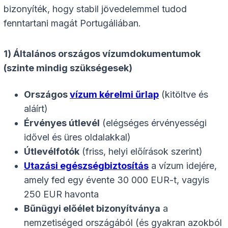
bizonyíték, hogy stabil jövedelemmel tudod
fenntartani magát Portugáliában.
1) Általános országos vízumdokumentumok
(szinte mindig szükségesek)
Országos
vízum kérelmi űrlap
(kitöltve és
aláírt)
Érvényes útlevél
(elégséges érvényességi
idővel és üres oldalakkal)
Útlevélfotók
(friss, helyi előírások szerint)
Utazási egészségbiztosítás
a vízum idejére,
amely fed egy évente 30 000 EUR-t, vagyis
250 EUR havonta
Bűnügyi előélet bizonyítványa
a
nemzetiséged országából (és gyakran azokból