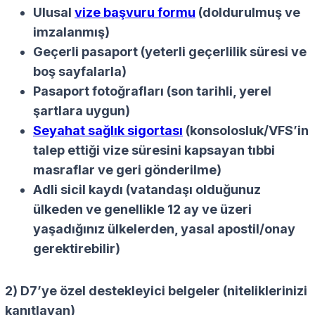
Ulusal
vize başvuru formu
(doldurulmuş ve
imzalanmış)
Geçerli pasaport
(yeterli geçerlilik süresi ve
boş sayfalarla)
Pasaport fotoğrafları
(son tarihli, yerel
şartlara uygun)
Seyahat sağlık sigortası
(konsolosluk/VFS’in
talep ettiği vize süresini kapsayan tıbbi
masraflar ve geri gönderilme)
Adli sicil kaydı
(vatandaşı olduğunuz
ülkeden ve genellikle 12 ay ve üzeri
yaşadığınız ülkelerden, yasal apostil/onay
gerektirebilir)
2) D7’ye özel destekleyici belgeler (niteliklerinizi
kanıtlayan)