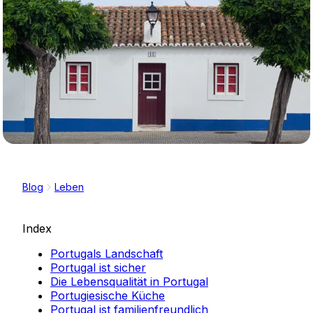
Blog
Leben
Index
Portugals Landschaft
Portugal ist sicher
Die Lebensqualität in Portugal
Portugiesische Küche
Portugal ist familienfreundlich