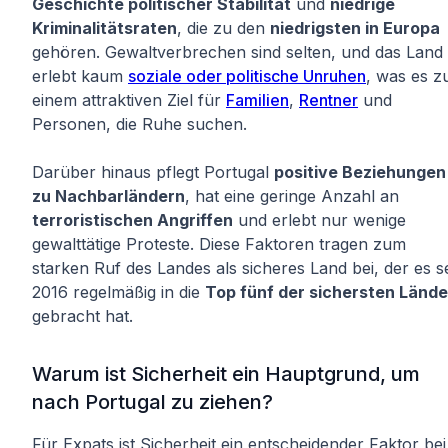
Geschichte politischer Stabilität
und
niedrige
Kriminalitätsraten
, die zu den
niedrigsten in Europa
gehören. Gewaltverbrechen sind selten, und das Land
erlebt kaum
soziale oder politische Unruhen
, was es z
einem attraktiven Ziel für
Familien
,
Rentner
und
Personen, die Ruhe suchen.
Darüber hinaus pflegt Portugal
positive Beziehungen
zu Nachbarländern
, hat eine geringe Anzahl an
terroristischen Angriffen
und erlebt nur wenige
gewalttätige Proteste. Diese Faktoren tragen zum
starken Ruf des Landes als sicheres Land bei, der es se
2016 regelmäßig in die
Top fünf der sichersten Lände
gebracht hat.
Warum ist Sicherheit ein Hauptgrund, um
nach Portugal zu ziehen?
Für Expats ist Sicherheit ein entscheidender Faktor bei