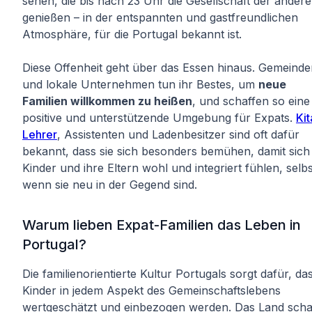
sehen, die bis nach 23 Uhr die Gesellschaft der ander
genießen – in der entspannten und gastfreundlichen
Atmosphäre, für die Portugal bekannt ist.
Diese Offenheit geht über das Essen hinaus. Gemeinde
und lokale Unternehmen tun ihr Bestes, um
neue
Familien willkommen zu heißen
, und schaffen so eine
positive und unterstützende Umgebung für Expats.
Kit
Lehrer
, Assistenten und Ladenbesitzer sind oft dafür
bekannt, dass sie sich besonders bemühen, damit sich
Kinder und ihre Eltern wohl und integriert fühlen, selbs
wenn sie neu in der Gegend sind.
Warum lieben Expat-Familien das Leben in
Portugal?
Die familienorientierte Kultur Portugals sorgt dafür, da
Kinder in jedem Aspekt des Gemeinschaftslebens
wertgeschätzt und einbezogen werden. Das Land schaf