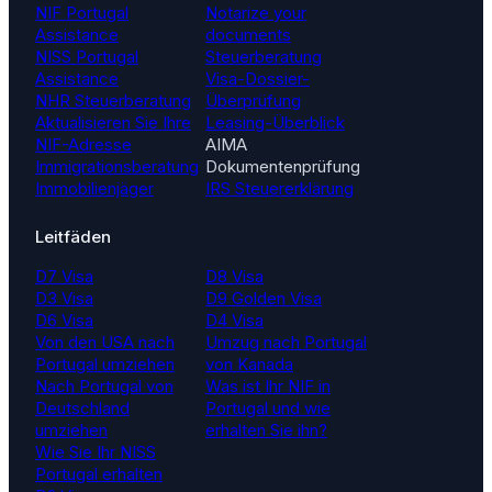
NIF Portugal
Notarize your
Assistance
documents
NISS Portugal
Steuerberatung
Assistance
Visa-Dossier-
NHR Steuerberatung
Überprüfung
Aktualisieren Sie Ihre
Leasing-Überblick
NIF-Adresse
AIMA
Immigrationsberatung
Dokumentenprüfung
Immobilienjäger
IRS Steuererklärung
Leitfäden
D7 Visa
D8 Visa
D3 Visa
D9 Golden Visa
D6 Visa
D4 Visa
Von den USA nach
Umzug nach Portugal
Portugal umziehen
von Kanada
Nach Portugal von
Was ist Ihr NIF in
Deutschland
Portugal und wie
umziehen
erhalten Sie ihn?
Wie Sie Ihr NISS
Portugal erhalten