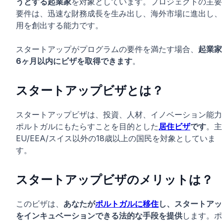
うとする起業家
を対象としています。プロジェクトの主要
要件は、迅速な財務成長を生み出し、海外市場に進出し、
用を創出する能力です。
スタートアップがプログラムの要件を満たす場合、
起業家
6ヶ月以内にビザを取得できます
。
スタートアップビザとは？
スタートアップビザは、投資、人材、イノベーション能力
ポルトガルにもたらすことを目的とした
居住ビザ
です
。主
EU/EEA/スイス以外の18歳以上の国民を対象としていま
す。
スタートアップビザのメリットは？
このビザは、
あなたが
ポルトガルに移住
し、スタートアッ
をインキュベーションできる
法的な手段を提供
します。ポ