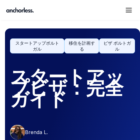
スタートアップポルト
移住を計画す
ビザ ポルトガ
ガル
る
ル
スタートアッ
プビザ：完全
ガイド
Brenda L.