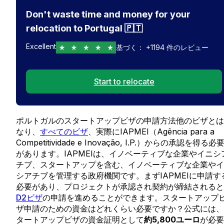
Don't waste time and money for your
relocation to Portugal 🇵🇹
Excellent
基づく：
+
1194
件のレビュー
Start to relocate
ポルトガルのスタートアップビザの申請方法他のビザとは
なり、
すべてのビザ
、実際にIAPMEI（Agência para a
Competitividade e Inovação, I.P.）からの承認を得る必
があります。IAPMEIは、イノベーティブな企業やイニシ
チブ、スタートアップを含む、イノベーティブな企業やイ
シアチブを管理する政府機関です。まずIAPMEIに申請す
必要があり、プロジェクトが承認され契約が締結されると
D2ビザ
の申請を進めることができます。スタートアップ
ザ申請のための資金はどれくらい必要ですか？公式には、
タートアップビザの資金証明として
約5,800ユーロ
が必要