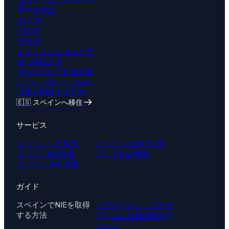
得する方法
D2ビザ
D1ビザ
D5ビザ
イギリスからポルトガ
ルへ移住する
ポルトガルで非居住者
としてリモートで銀行
口座を開設する方法
🇪🇸 スペインへ移住
サービス
スペインへの移住
スペインの銀行口座
スペインNIE支援
デジタル証明書
スペイン NIF 支援
ガイド
スペインでNIEを取得
ビザスペイン：どのオ
する方法
プションが利用可能で
すか？