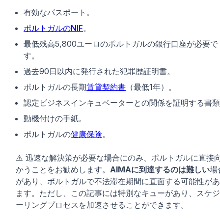
有効なパスポート。
ポルトガルのNIF
。
最低残高5,800ユーロのポルトガルの銀行口座が必要で
す。
過去90日以内に発行された犯罪歴証明書。
ポルトガルの長期
賃貸契約書
（最低1年）。
認定ビジネスインキュベーターとの関係を証明する書類
動機付けの手紙。
ポルトガルの
健康保険
。
⚠️ 迅速な解決策が必要な場合にのみ、ポルトガルに直接
かうことをお勧めします。
AIMAに到達するのは難しい
場
があり、ポルトガルで不法滞在期間に直面する可能性があ
ます。ただし、この記事には特別なキューがあり、スケジ
ーリングプロセスを加速させることができます。