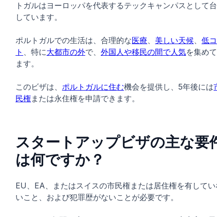
トガルはヨーロッパを代表するテックキャンパスとして台
しています。
ポルトガルでの生活は、合理的な
医療
、
美しい天候
、
低コ
ト
、特に
大都市の外
で、
外国人や移民の間で人気
を集めて
ます。
このビザは、
ポルトガルに住む
機会を提供し、5年後には
民権
または永住権を申請できます。
スタートアップビザの主な要
は何ですか？
EU、EA、またはスイスの市民権または居住権を有してい
いこと、および犯罪歴がないことが必要です。