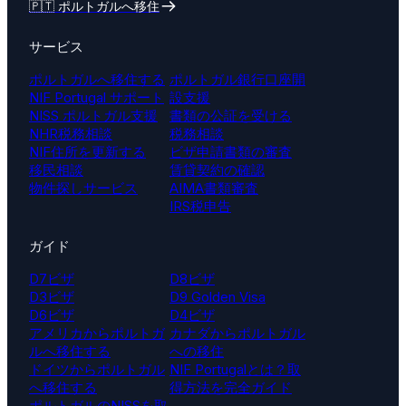
🇵🇹 ポルトガルへ移住
サービス
ポルトガルへ移住する
ポルトガル銀行口座開
NIF Portugal サポート
設支援
NISS ポルトガル支援
書類の公証を受ける
NHR税務相談
税務相談
NIF住所を更新する
ビザ申請書類の審査
移民相談
賃貸契約の確認
物件探しサービス
AIMA書類審査
IRS税申告
ガイド
D7ビザ
D8ビザ
D3ビザ
D9 Golden Visa
D6ビザ
D4ビザ
アメリカからポルトガ
カナダからポルトガル
ルへ移住する
への移住
ドイツからポルトガル
NIF Portugalとは？取
へ移住する
得方法を完全ガイド
ポルトガルのNISSを取