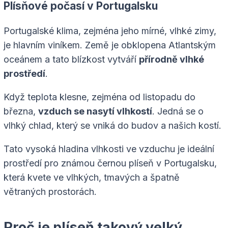
Plísňové počasí v Portugalsku
Portugalské klima, zejména jeho mírné, vlhké zimy,
je hlavním viníkem. Země je obklopena Atlantským
oceánem a tato blízkost vytváří
přírodně vlhké
prostředí
.
Když teplota klesne, zejména od listopadu do
března,
vzduch se nasytí vlhkostí
. Jedná se o
vlhký chlad, který se vniká do budov a našich kostí.
Tato vysoká hladina vlhkosti ve vzduchu je ideální
prostředí pro známou černou plíseň v Portugalsku,
která kvete ve vlhkých, tmavých a špatně
větraných prostorách.
Proč je plíseň takový velký