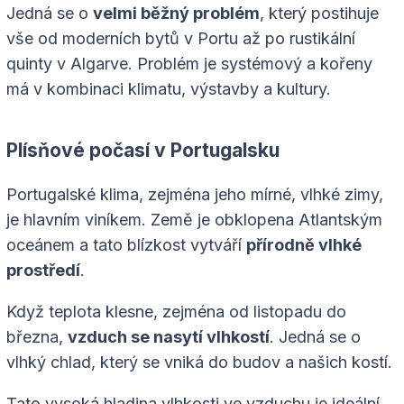
Jedná se o
velmi běžný problém
, který postihuje
vše od moderních bytů v Portu až po rustikální
quinty v Algarve. Problém je systémový a kořeny
má v kombinaci klimatu, výstavby a kultury.
Plísňové počasí v Portugalsku
Portugalské klima, zejména jeho mírné, vlhké zimy,
je hlavním viníkem. Země je obklopena Atlantským
oceánem a tato blízkost vytváří
přírodně vlhké
prostředí
.
Když teplota klesne, zejména od listopadu do
března,
vzduch se nasytí vlhkostí
. Jedná se o
vlhký chlad, který se vniká do budov a našich kostí.
Tato vysoká hladina vlhkosti ve vzduchu je ideální