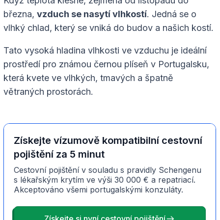
Když teplota klesne, zejména od listopadu do
března,
vzduch se nasytí vlhkostí
. Jedná se o
vlhký chlad, který se vniká do budov a našich kostí.
Tato vysoká hladina vlhkosti ve vzduchu je ideální
prostředí pro známou černou plíseň v Portugalsku,
která kvete ve vlhkých, tmavých a špatně
větraných prostorách.
Získejte vízumově kompatibilní cestovní
pojištění za 5 minut
Cestovní pojištění v souladu s pravidly Schengenu
s lékařským krytím ve výši 30 000 € a repatriací.
Akceptováno všemi portugalskými konzuláty.
Získejte si nyní cestovní pojištění