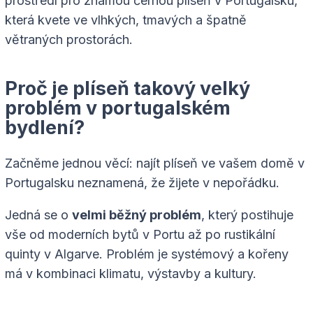
prostředí pro známou černou plíseň v Portugalsku,
která kvete ve vlhkých, tmavých a špatně
větraných prostorách.
Proč je plíseň takový velký
problém v portugalském
bydlení?
Začněme jednou věcí: najít plíseň ve vašem domě v
Portugalsku neznamená, že žijete v nepořádku.
Jedná se o
velmi běžný problém
, který postihuje
vše od moderních bytů v Portu až po rustikální
quinty v Algarve. Problém je systémový a kořeny
má v kombinaci klimatu, výstavby a kultury.