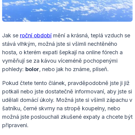
Jak se
roční období
mění a krásná, teplá vzduch se
stává vlhkým, možná jste si všimli nechtěného
hosta, o kterém expati šepkají na online fórech a
vyměňují se za kávou víceméně pochopenými
pohledy:
bolor
, nebo jak ho známe, plíseň.
Pokud čtete tento článek, pravděpodobně jste ji již
potkali nebo jste dostatečně informovaní, aby jste si
udělali domácí úkoly. Možná jste si všimli zápachu v
šatníku, černé skvrny na stropě koupelny, nebo
možná jste poslouchali zkušené expaty a chcete být
připraveni.