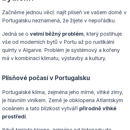
Začněme jednou věcí: najít plíseň ve vašem domě v
Portugalsku neznamená, že žijete v nepořádku.
Jedná se o
velmi běžný problém
, který postihuje
vše od moderních bytů v Portu až po rustikální
quinty v Algarve. Problém je systémový a kořeny
má v kombinaci klimatu, výstavby a kultury.
Plísňové počasí v Portugalsku
Portugalské klima, zejména jeho mírné, vlhké zimy,
je hlavním viníkem. Země je obklopena Atlantským
oceánem a tato blízkost vytváří
přírodně vlhké
prostředí
.
Když teplota klesne, zejména od listopadu do