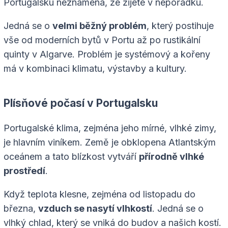
Portugalsku neznamená, že žijete v nepořádku.
Jedná se o
velmi běžný problém
, který postihuje
vše od moderních bytů v Portu až po rustikální
quinty v Algarve. Problém je systémový a kořeny
má v kombinaci klimatu, výstavby a kultury.
Plísňové počasí v Portugalsku
Portugalské klima, zejména jeho mírné, vlhké zimy,
je hlavním viníkem. Země je obklopena Atlantským
oceánem a tato blízkost vytváří
přírodně vlhké
prostředí
.
Když teplota klesne, zejména od listopadu do
března,
vzduch se nasytí vlhkostí
. Jedná se o
vlhký chlad, který se vniká do budov a našich kostí.