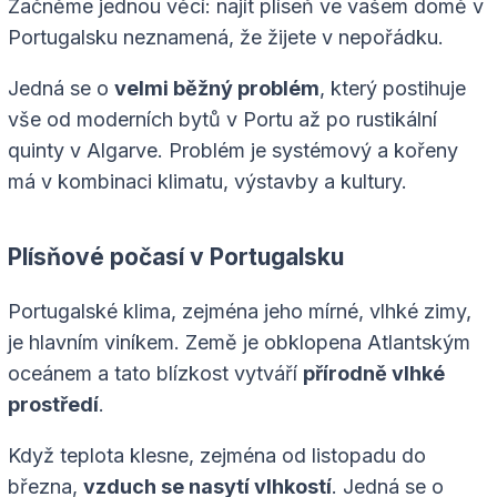
Začněme jednou věcí: najít plíseň ve vašem domě v
Portugalsku neznamená, že žijete v nepořádku.
Jedná se o
velmi běžný problém
, který postihuje
vše od moderních bytů v Portu až po rustikální
quinty v Algarve. Problém je systémový a kořeny
má v kombinaci klimatu, výstavby a kultury.
Plísňové počasí v Portugalsku
Portugalské klima, zejména jeho mírné, vlhké zimy,
je hlavním viníkem. Země je obklopena Atlantským
oceánem a tato blízkost vytváří
přírodně vlhké
prostředí
.
Když teplota klesne, zejména od listopadu do
března,
vzduch se nasytí vlhkostí
. Jedná se o