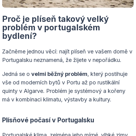
Proč je plíseň takový velký
problém v portugalském
bydlení?
Začněme jednou věcí: najít plíseň ve vašem domě v
Portugalsku neznamená, že žijete v nepořádku.
Jedná se o
velmi běžný problém
, který postihuje
vše od moderních bytů v Portu až po rustikální
quinty v Algarve. Problém je systémový a kořeny
má v kombinaci klimatu, výstavby a kultury.
Plísňové počasí v Portugalsku
Portugalské klima, zejména jeho mírné, vlhké zimy,