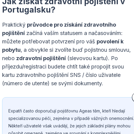
Jak získat zdravotní pojištění v
Portugalsku?
Praktický
průvodce pro získání zdravotního
pojištění
začíná vaším statusem a načasováním:
můžete potřebovat potvrzení pro váš
povolení k
pobytu
, a obvykle si zvolíte buď pojistnou smlouvu,
nebo
zdravotní pojištění
(slevovou kartu). Po
příjezdu/registraci budete chtít také propojit svou
kartu zdravotního pojištění SNS / číslo uživatele
(número de utente) se svými dokumenty.
Expatři často doporučují pojišťovnu Ageas těm, kteří hledají
specializovanou péči, zejména v případě vážných onemocnění.
Někteří uživatelé však uvádějí, že jejich základní plány mohou
působit omezeně, zejména ve srovnání s komplexnějšími