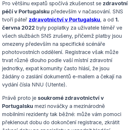
Pro většinu expatů spočívá zkušenost se
zdravotní
péčí v Portugalsku
především v načasování. SNS
tvoří páteř
zdravotnictví v Portugalsku
, a od
1.
června 2022
byly poplatky za uživatele téměř ve
všech službách SNS zrušeny, přičemž platby jsou
omezeny především na specifické scénáře
pohotovostních oddělení. Registrace však může
trvat různě dlouho podle vaší místní zdravotní
jednotky, expat komunity často hlásí, že jsou
žádány o zaslání dokumentů e-mailem a čekají na
vydání čísla NNU (Utente).
Právě proto je
soukromé zdravotnictví v
Portugalsku
mezi nováčky a mezinárodně
mobilními rezidenty tak běžné: může vám pomoci
překlenout dobu do dokončení registrace, zkrátit