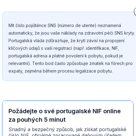
Mít číslo pojištěnce SNS (número de utente) neznamená
automaticky, že jsou vaše náklady na zdravotní péči SNS kryty.
Portugalská vláda zdůrazňuje, že krytí závisí na propojení
klíčových údajů s vaší registrací (např. identifikace, NIF,
portugalská adresa a platné povolení k pobytu, pokud je
relevantní). Tento bod často způsobuje zmatek na fórech pro
expaty, zejména během procesu legalizace pobytu.
Požádejte o své portugalské NIF online
za pouhých 5 minut
Snadný a bezpečný způsob, jak získat portugalské
číslo NIF, oficiálně zpracované daňovým úřadem,