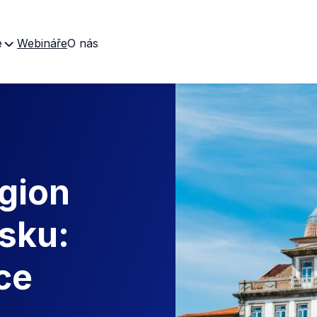
e
Webináře
O nás
gion
lsku:
ce