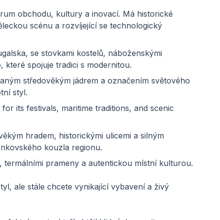
rum obchodu, kultury a inovací. Má historické
kou scénu a rozvíjející se technologický
galska, se stovkami kostelů, náboženskými
, které spojuje tradici s modernitou.
vaným středověkým jádrem a označením světového
ní styl.
or its festivals, maritime traditions, and scenic
ěkým hradem, historickými ulicemi a silným
enkovského kouzla regionu.
, termálními prameny a autentickou místní kulturou.
tyl, ale stále chcete vynikající vybavení a živý