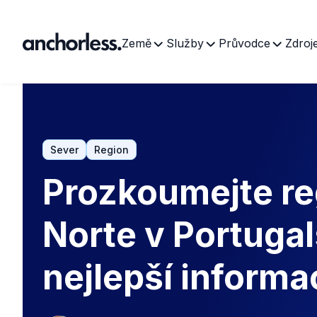
Země
Služby
Průvodce
Zdroj
Sever
Region
Prozkoumejte re
Norte v Portuga
nejlepší informa