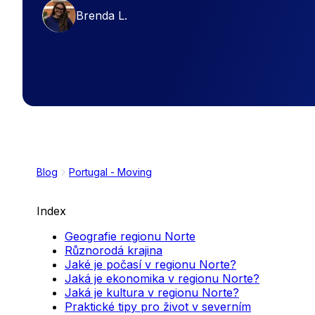
Brenda L.
Blog
Portugal - Moving
Index
Geografie regionu Norte
Různorodá krajina
Jaké je počasí v regionu Norte?
Jaká je ekonomika v regionu Norte?
Jaká je kultura v regionu Norte?
Praktické tipy pro život v severním