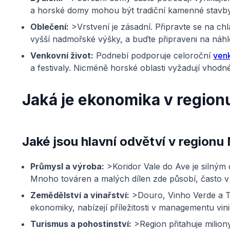
a horské domy mohou být tradiční kamenné stavby,
Oblečení:
>Vrstvení je zásadní. Připravte se na ch
vyšší nadmořské výšky, a buďte připraveni na náh
Venkovní život:
Podnebí podporuje celoroční
venk
a festivaly. Nicméně horské oblasti vyžadují vhod
Jaká je ekonomika v region
Jaké jsou hlavní odvětví v regionu
Průmysl a výroba:
>Koridor Vale do Ave je silným 
Mnoho továren a malých dílen zde působí, často v 
Zemědělství a vinařství:
>Douro, Vinho Verde a Tr
ekonomiky, nabízejí příležitosti v managementu vi
Turismus a pohostinství:
>Region přitahuje miliony