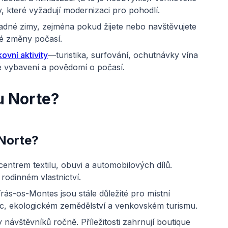
 které vyžadují modernizaci pro pohodlí.
ladné zimy, zejména pokud žijete nebo navštěvujete
lé změny počasí.
ovní aktivity
—turistika, surfování, ochutnávky vína
né vybavení a povědomí o počasí.
u Norte?
 Norte?
centrem textilu, obuvi a automobilových dílů.
rodinném vlastnictví.
ás-os-Montes jsou stále důležité pro místní
nic, ekologickém zemědělství a venkovském turismu.
 návštěvníků ročně. Příležitosti zahrnují boutique