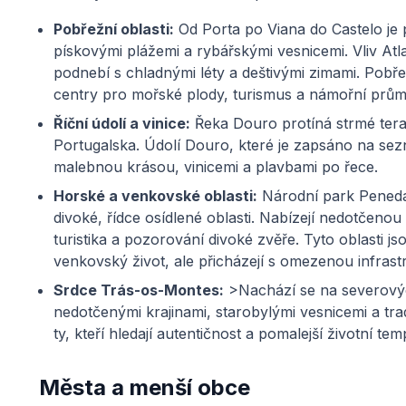
Pobřežní oblasti:
Od Porta po Viana do Castelo je 
pískovými plážemi a rybářskými vesnicemi. Vliv A
podnebí s chladnými léty a deštivými zimami. Pobř
centry pro mořské plody, turismus a námořní prům
Říční údolí a vinice:
Řeka Douro protíná strmé teras
Portugalska. Údolí Douro, které je zapsáno na s
malebnou krásou, vinicemi a plavbami po řece.
Horské a venkovské oblasti:
Národní park Peneda
divoké, řídce osídlené oblasti. Nabízejí nedotčenou 
turistika a pozorování divoké zvěře. Tyto oblasti jsou
venkovský život, ale přicházejí s omezenou infrast
Srdce Trás-os-Montes:
>Nachází se na severový
nedotčenými krajinami, starobylými vesnicemi a trad
ty, kteří hledají autentičnost a pomalejší životní tem
Města a menší obce