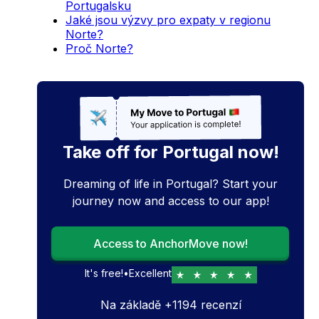
Portugalsku
Jaké jsou výzvy pro expaty v regionu
Norte?
Proč Norte?
Take off for Portugal now!
Dreaming of life in Portugal? Start your
journey now and access to our app!
Access to AnchorMove now!
It's free!
•
Excellent
Na základě
+
1194
recenzí