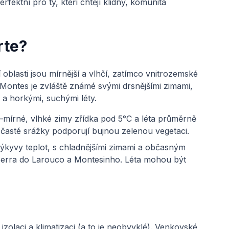
rfektní pro ty, kteří chtějí klidný, komunita
rte?
 oblasti jsou mírnější a vlhčí, zatímco vnitrozemské
s-Montes je zvláště známé svými drsnějšími zimami,
 horkými, suchými léty.
mírné, vlhké zimy zřídka pod 5°C a léta průměrně
a časté srážky podporují bujnou zelenou vegetaci.
výkyvy teplot, s chladnějšími zimami a občasným
Serra do Larouco a Montesinho. Léta mohou být
izolaci a klimatizaci (a to je neobvyklé). Venkovské