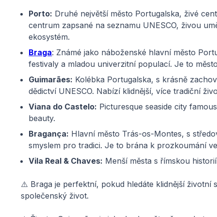
Porto:
Druhé největší město Portugalska, živé cent
centrum zapsané na seznamu UNESCO, živou umělec
ekosystém.
Braga
: Známé jako náboženské hlavní město Portu
festivaly a mladou univerzitní populací. Je to město
Guimarães:
Kolébka Portugalska, s krásně zacho
dědictví UNESCO. Nabízí klidnější, více tradiční život
Viana do Castelo:
Picturesque seaside city famous f
beauty.
Bragança:
Hlavní město Trás-os-Montes, s středov
smyslem pro tradici. Je to brána k prozkoumání v
Vila Real & Chaves:
Menší města s římskou historií
⚠️ Braga je perfektní, pokud hledáte klidnější životní s
společenský život.