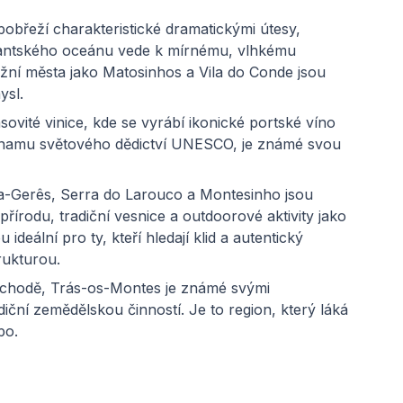
pobřeží charakteristické dramatickými útesy,
tlantského oceánu vede k mírnému, vlhkému
ežní města jako Matosinhos a Vila do Conde jsou
ysl.
ovité vinice, kde se vyrábí ikonické portské víno
eznamu světového dědictví UNESCO, je známé svou
-Gerês, Serra do Larouco a Montesinho jsou
přírodu, tradiční vesnice a outdoorové aktivity jako
 ideální pro ty, kteří hledají klid a autentický
rukturou.
chodě, Trás-os-Montes je známé svými
iční zemědělskou činností. Je to region, který láká
po.