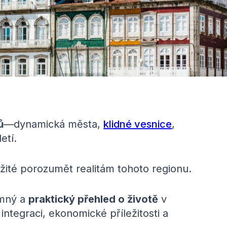
ů
—dynamická města,
klidné vesnice
,
etí.
ležité porozumět realitám tohoto regionu.
ímný a
praktický přehled o životě
v
integraci, ekonomické příležitosti a