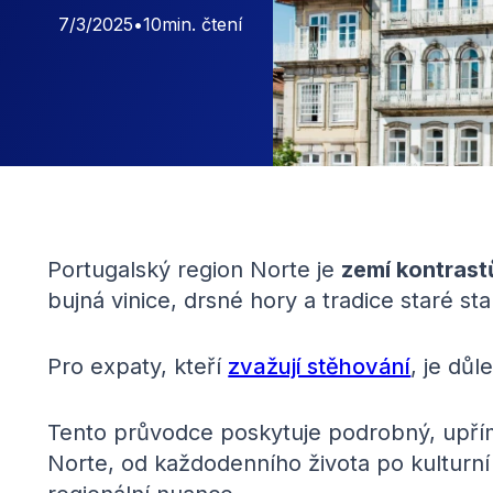
7/3/2025
•
10
min. čtení
Portugalský region Norte je
zemí kontrast
bujná vinice, drsné hory a tradice staré stal
Pro expaty, kteří
zvažují stěhování
, je dů
Tento průvodce poskytuje podrobný, upř
Norte, od každodenního života po kulturní 