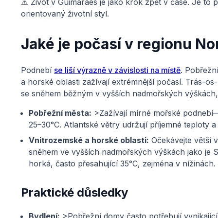
⚠️ Život v Guimarães je jako krok zpět v čase. Je to pe
orientovaný životní styl.
Jaké je počasí v regionu No
Podnebí
se liší výrazně v závislosti na místě
. Pobřežní
a horské oblasti zažívají extrémnější počasí. Trás-o
se sněhem běžným v vyšších nadmořských výškách, a
Pobřežní města:
>Zažívají mírné mořské podnebí—
25–30°C. Atlantské větry udržují příjemné teploty 
Vnitrozemské a horské oblasti:
Očekávejte větší 
sněhem ve vyšších nadmořských výškách jako je 
horká, často přesahující 35°C, zejména v nížinách.
Praktické důsledky
Bydlení:
>Pobřežní domy často potřebují vynikající 