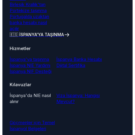
Birleşik Krallık'tan
Portekize taşınma
Portugalda uzaktan
banka hesabı nasıl
açılır
🇪🇸 İSPANYA'YA TAŞINMA
Hizmetler
İspanya'ya taşınma
İspanya Banka Hesabı
İspanya NIE Yardımı
Dijital Sertifika
İspanya NIF Desteği
Kılavuzlar
İspanya'da NIE nasıl
Viza İspanya: Hangisi
alınır
Mevcut?
Göçmenler için Temel
İspanyol Belgeleri