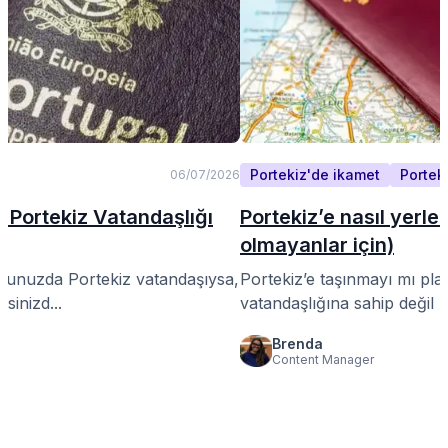
Portekiz'de ikamet
Portek
06/07/2026
 Portekiz Vatandaşlığı
Portekiz’e nasıl yerle
olmayanlar için)
uğunuzda Portekiz vatandaşıysa,
Portekiz’e taşınmayı mı pl
sinizd...
vatandaşlığına sahip değil m
Brenda
Content Manager