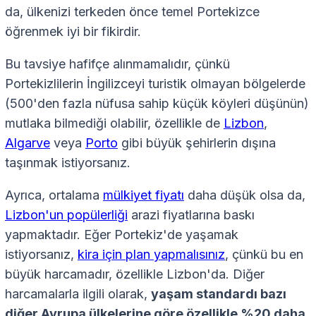
da, ülkenizi terkeden önce temel Portekizce
öğrenmek iyi bir fikirdir.
Bu tavsiye hafifçe alınmamalıdır, çünkü
Portekizlilerin İngilizceyi turistik olmayan bölgelerde
(500'den fazla nüfusa sahip küçük köyleri düşünün)
mutlaka bilmediği olabilir, özellikle de
Lizbon
,
Algarve
veya
Porto
gibi büyük şehirlerin dışına
taşınmak istiyorsanız.
Ayrıca, ortalama
mülkiyet fiyatı
daha düşük olsa da,
Lizbon'un popülerliği
arazi fiyatlarına baskı
yapmaktadır. Eğer Portekiz'de yaşamak
istiyorsanız,
kira için plan yapmalısınız
, çünkü bu en
büyük harcamadır, özellikle Lizbon'da. Diğer
harcamalarla ilgili olarak,
yaşam standardı bazı
diğer Avrupa ülkelerine göre özellikle %20 daha