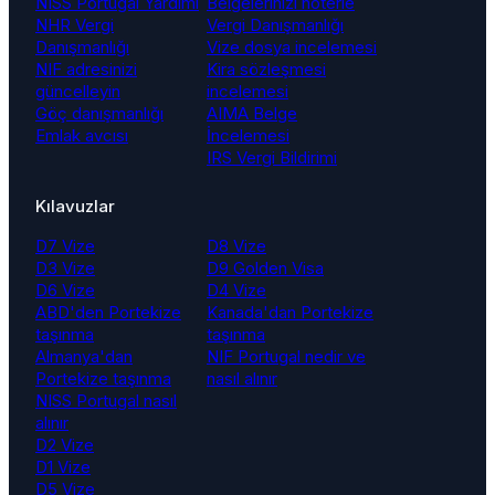
NISS Portugal Yardımı
Belgelerinizi noterle
NHR Vergi
Vergi Danışmanlığı
Danışmanlığı
Vize dosya incelemesi
NIF adresinizi
Kira sözleşmesi
güncelleyin
incelemesi
Göç danışmanlığı
AIMA Belge
Emlak avcısı
İncelemesi
IRS Vergi Bildirimi
Kılavuzlar
D7 Vize
D8 Vize
D3 Vize
D9 Golden Visa
D6 Vize
D4 Vize
ABD'den Portekize
Kanada'dan Portekize
taşınma
taşınma
Almanya'dan
NIF Portugal nedir ve
Portekize taşınma
nasıl alınır
NISS Portugal nasıl
alınır
D2 Vize
D1 Vize
D5 Vize