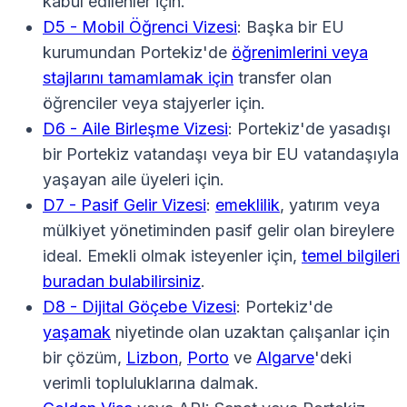
kabul edilenler için.
D5 - Mobil Öğrenci Vizesi
: Başka bir EU
kurumundan Portekiz'de
öğrenimlerini veya
stajlarını tamamlamak için
transfer olan
öğrenciler veya stajyerler için.
D6 - Aile Birleşme Vizesi
: Portekiz'de yasadışı
bir Portekiz vatandaşı veya bir EU vatandaşıyla
yaşayan aile üyeleri için.
D7 - Pasif Gelir Vizesi
:
emeklilik
, yatırım veya
mülkiyet yönetiminden pasif gelir olan bireylere
ideal. Emekli olmak isteyenler için,
temel bilgileri
buradan bulabilirsiniz
.
D8 - Dijital Göçebe Vizesi
: Portekiz'de
yaşamak
niyetinde olan uzaktan çalışanlar için
bir çözüm,
Lizbon
,
Porto
ve
Algarve
'deki
verimli topluluklarına dalmak.