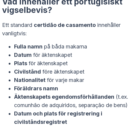
Vad innehåller ett portugisiskt
vigselbevis?
Ett standard
certidão de casamento
innehåller
vanligtvis:
Fulla namn
på båda makarna
Datum
för äktenskapet
Plats
för äktenskapet
Civilstånd
före äktenskapet
Nationalitet
för varje makar
Föräldrars namn
Äktenskapets egendomsförhållanden
(t.ex.
comunhão de adquiridos
,
separação de bens
)
Datum och plats för registrering i
civilståndsregistret