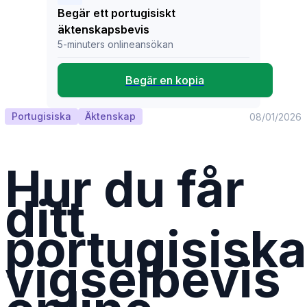
Begär ett portugisiskt
äktenskapsbevis
5-minuters onlineansökan
Begär en kopia
Portugisiska
Äktenskap
08/01/2026
Hur du får
ditt
portugisiska
vigselbevis