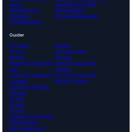
adress
Granskning av AIMA-
Rådgivning om
dokumentation
invandring
IRS-skattedeklaration
Fastighetsjägare
Guider
D7-visum
D8 Visa
D3 Visa
D9 Golden Visa
D6 Visa
D4 Visa
Flytta till Portugal från
Flytt till Portugal från
USA
Kanada
Flytta till Portugal från
Vad är och hur du får
Tyskland
ditt NIF Portugal
Hur du får ditt NISS i
Portugal
D2 Visa
D1 Visa
D5 Visa
Flytta till Portugal från
Storbritannien
Hur du öppnar ett