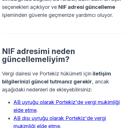
seçenekleri açıklıyor ve
NIF adresi güncelleme
işleminden güvenle geçmenize yardımcı oluyor.
NIF adresimi neden
güncellemeliyim?
Vergi dairesi ve Portekiz hükümeti için
iletişim
bilgilerinizi güncel tutmanız gerekir
, ancak
aşağıdaki nedenleri de ekleyebilirsiniz:
AB uyruğu olarak Portekiz'de vergi mukimliği
elde etme
.
AB dışı uyruğu olarak Portekiz'de vergi
mukimliği elde etme
.