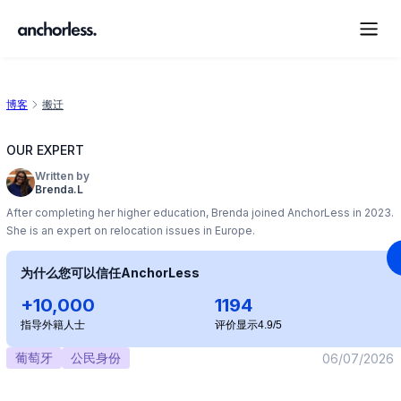
博客
搬迁
OUR EXPERT
Written by
Brenda.L
After completing her higher education, Brenda joined AnchorLess in 2023.
She is an expert on relocation issues in Europe.
为什么您可以信任AnchorLess
+10,000
1194
指导外籍人士
评价显示4.9/5
葡萄牙
公民身份
06/07/2026