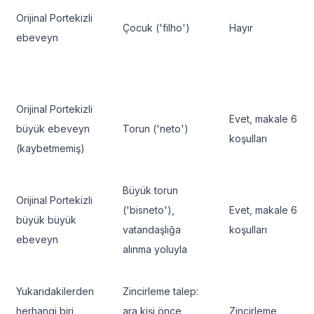
Orijinal Portekizli
Çocuk ('filho')
Hayır
ebeveyn
Orijinal Portekizli
Evet, makale 6
büyük ebeveyn
Torun ('neto')
koşulları
(kaybetmemiş)
Büyük torun
Orijinal Portekizli
('bisneto'),
Evet, makale 6
büyük büyük
vatandaşlığa
koşulları
ebeveyn
alınma yoluyla
Yukarıdakilerden
Zincirleme talep:
herhangi biri,
ara kişi önce
Zincirleme