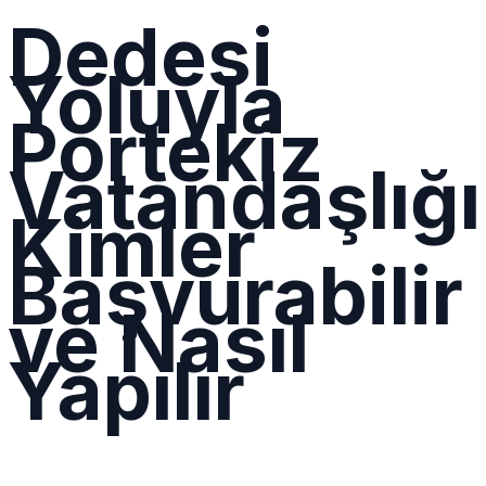
Dedesi
Yoluyla
Portekiz
Vatandaşlığı
Kimler
Başvurabilir
ve Nasıl
Yapılır