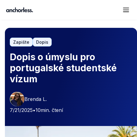
Zapište
Dopis
Dopis o úmyslu pro
portugalské studentské
vízum
Brenda L.
7/21/2025
•
10
min. čtení