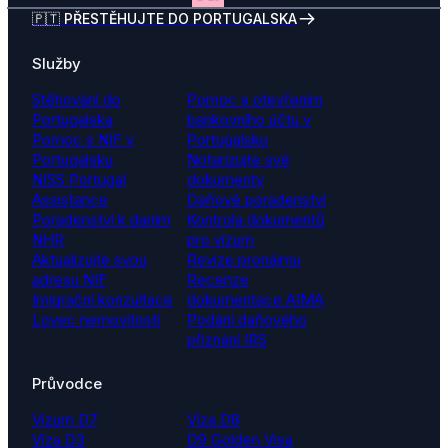
🇵🇹 PŘESTĚHUJTE DO PORTUGALSKA
Služby
Stěhování do
Pomoc s otevřením
Portugalska
bankovního účtu v
Pomoc s NIF v
Portugalsku
Portugalsku
Notarizujte své
NISS Portugal
dokumenty
Assistance
Daňové poradenství
Poradenství k daním
Kontrola dokumentů
NHR
pro vízum
Aktualizujte svou
Revize pronájmu
adresu NIF
Recenze
Imigrační konzultace
dokumentace AIMA
Lovec nemovitostí
Podání daňového
přiznání IRS
Průvodce
Vizum D7
Víza D8
Víza D3
D9 Golden Visa