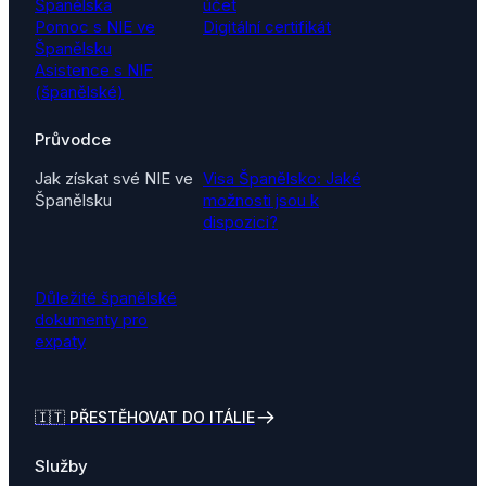
Španělska
účet
Pomoc s NIE ve
Digitální certifikát
Španělsku
Asistence s NIF
(španělské)
Průvodce
Jak získat své NIE ve
Visa Španělsko: Jaké
Španělsku
možnosti jsou k
dispozici?
Důležité španělské
dokumenty pro
expaty
🇮🇹
PŘESTĚHOVAT DO ITÁLIE
Služby