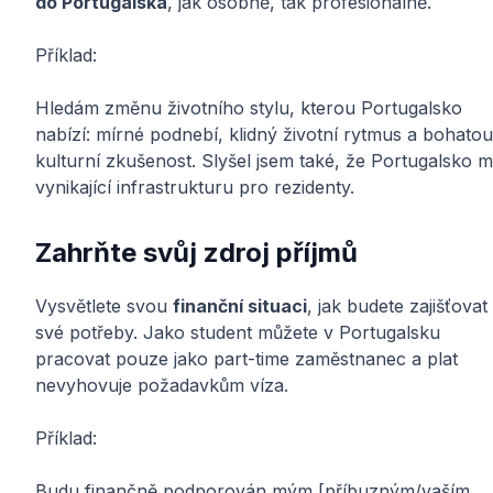
do Portugalska
, jak osobně, tak profesionálně.
Příklad:
Hledám změnu životního stylu, kterou Portugalsko
nabízí: mírné podnebí, klidný životní rytmus a bohatou
kulturní zkušenost. Slyšel jsem také, že Portugalsko 
vynikající infrastrukturu pro rezidenty.
Zahrňte svůj zdroj příjmů
Vysvětlete svou
finanční situaci
, jak budete zajišťovat
své potřeby. Jako student můžete v Portugalsku
pracovat pouze jako part-time zaměstnanec a plat
nevyhovuje požadavkům víza.
Příklad:
Budu finančně podporován mým [příbuzným/vaším,