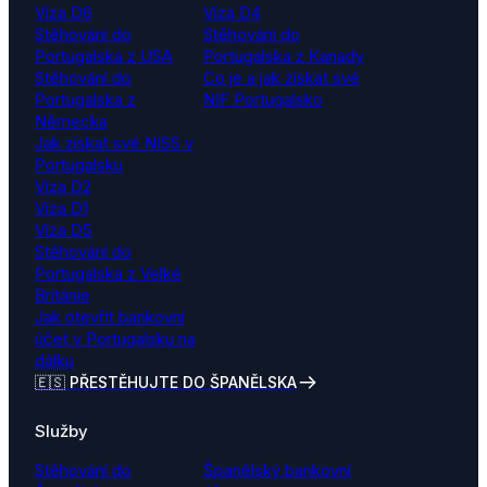
Víza D6
Víza D4
Stěhování do
Stěhování do
Portugalska z USA
Portugalska z Kanady
Stěhování do
Co je a jak získat své
Portugalska z
NIF Portugalsko
Německa
Jak získat své NISS v
Portugalsku
Víza D2
Víza D1
Víza D5
Stěhování do
Portugalska z Velké
Británie
Jak otevřít bankovní
účet v Portugalsku na
dálku
🇪🇸 PŘESTĚHUJTE DO ŠPANĚLSKA
Služby
Stěhování do
Španělský bankovní