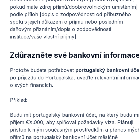
pokud máte zdroj příjmů/doobrovolnickým umístěním]
podle příloh [dopis o zodpovědnosti od příbuzného
spolu s jejich důkazem o příjmu nebo posledním
daňovým přiznáním/dopis o zodpovědnosti
instituce/vaše vlastní příjmy].
Zdůrazněte své bankovní informac
Protože budete potřebovat
portugalský bankovní úče
po příjezdu do Portugalska, uveďte relevantní informa
o svých financích.
Příklad:
Budu mít portugalský bankovní účet, na který budu mí
příjem €X.000, aby splňoval požadavky víza. Plánuji
přístup k mým současným prostředkům a přenos mýc
příjmů na portugalský bankovní účet měsíčně