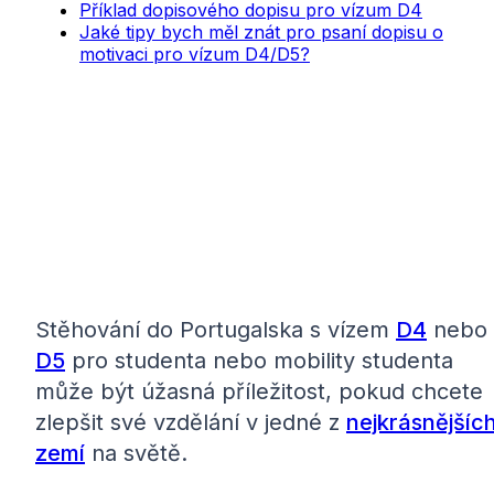
Příklad dopisového dopisu pro vízum D4
Jaké tipy bych měl znát pro psaní dopisu o
motivaci pro vízum D4/D5?
Stěhování do Portugalska s vízem
D4
nebo
D5
pro studenta nebo mobility studenta
může být úžasná příležitost, pokud chcete
zlepšit své vzdělání v jedné z
nejkrásnějšíc
zemí
na světě.