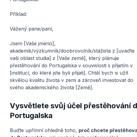
Příklad:
Vážený pane/paní,
Jsem [Vaše jméno],
akademik/výzkumník/doobrovolník/stážista z [uvaďte
vaši oblast studia] z [Vaše země], který plánuje
přestěhování do Portugalska v souvislosti s přijetím v
[institucí, do které jste byli přijati]. Chtěl bych si užít
skvělou kvalitu života v zemi a zároveň investovat do
svého akademického života [Země].
Vysvětlete svůj účel přestěhování 
Portugalska
Buďte upřímní ohledně toho,
proč chcete přestěhov