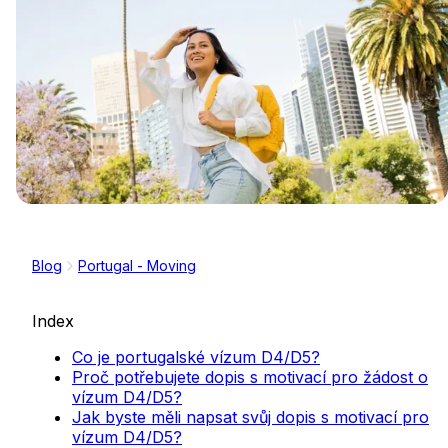
Blog
Portugal - Moving
Index
Co je portugalské vízum D4/D5?
Proč potřebujete dopis s motivací pro žádost o
vízum D4/D5?
Jak byste měli napsat svůj dopis s motivací pro
vízum D4/D5?