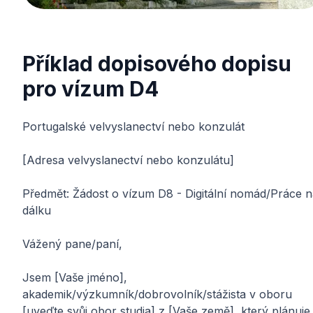
Příklad dopisového dopisu
pro vízum D4
Portugalské velvyslanectví nebo konzulát
[Adresa velvyslanectví nebo konzulátu]
Předmět: Žádost o vízum D8 - Digitální nomád/Práce n
dálku
Vážený pane/paní,
Jsem [Vaše jméno],
akademik/výzkumník/dobrovolník/stážista v oboru
[uveďte svůj obor studia] z [Vaše země], který plánuje