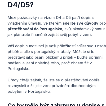
D4/D5?
Mezi požadavky na vízum D4 a D5 patří dopis s
vyjádřením úmyslu, ve kterém
sdělíte své důvody pro
přestěhování do Portugalska
, svůj akademický status
jak plánujete finančně zajistit svůj pobyt v zemi.
Váš dopis s motivací je vaší příležitostí sdílet svou osob
příběh a cíle s portugalskými úřady. Můžete si to
představit jako psaní blízkému příteli – buďte upřímní,
nadšeni a jasní ohledně toho, proč chcete žít v
Portugalsku.
Úřady chtějí zajistit, že jste se o přestěhování dobře
rozmysleli a že jste zaneprázdněni dlouhodobým
pobytem v Portugalsku.
Co by mělo být zahrnuto v dopise s