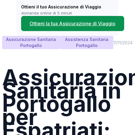
Ottieni il tuo Assicurazione di Viaggio
domanda online di 5 minuti
Ottieni la tua Assicurazione di Viaggio
Assicurazione Sanitaria
Assistenza Sanitaria
11/11/2024
Portogallo
Portogallo
Assicurazio
Sanitaria in
Portogallo
per
Espatriati: