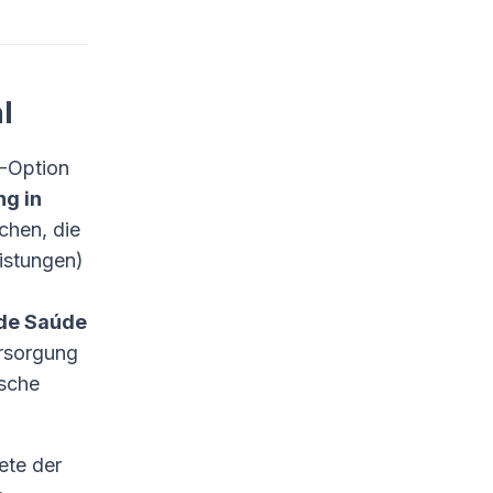
l
“-Option
g in
chen, die
istungen)
 de Saúde
ersorgung
ische
ete der