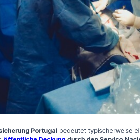
sicherung Portugal
bedeutet typischerweise e
:
öffentliche Deckung
durch den Serviço Naci