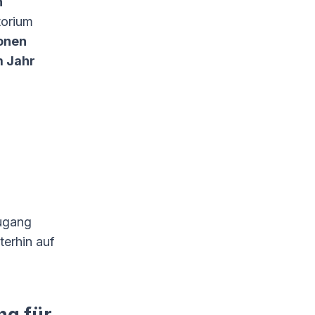
n
torium
ionen
m Jahr
ugang
terhin auf
ng für