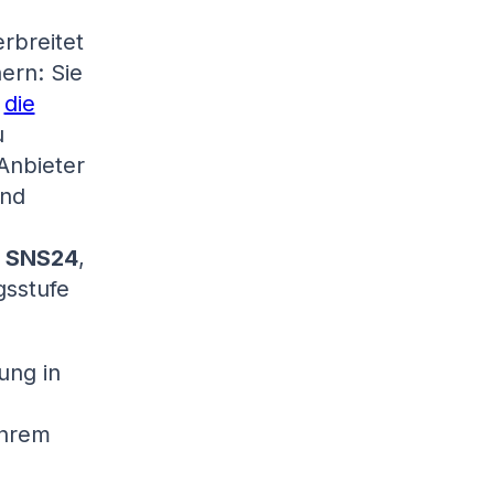
rbreitet
ern: Sie
e
die
u
Anbieter
und
S
SNS24
,
gsstufe
ung in
Ihrem