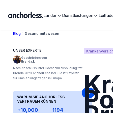
Länder
Dienstleistungen
Leitfäd
Blog
Gesundheitswesen
UNSER EXPERTE
Krankenversich
Geschrieben von
Brenda.L
Nach Abschluss ihrer Hochschulausbildung trat
Kr
Brenda 2023 AnchorLess bei. Sie ist Expertin
für Umsiedlungsfragen in Europa.
Po
WARUM SIE ANCHORLESS
VERTRAUEN KÖNNEN
+10,000
1194