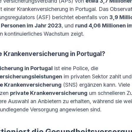
he Versicherungsverband (APS) von
etwa 3,7 Millione
t einer Krankenversicherung in Portugal. Das Observa
ungsregulators (ASF) berichtet ebenfalls von
3,9 Mill
 Personen im Jahr 2023
, und
rund 4,06 Millionen i
n kontinuierliches Wachstum zeigt.
e Krankenversicherung in Portugal?
cherung in Portugal
ist eine Police, die
ersicherungsleistungen
im privaten Sektor zahlt und
he Krankenversicherung
(SNS) ergänzen kann. Viele
tzen
private Krankenversicherung
um schnelleren Z
tere Auswahl an Anbietern zu erhalten, während sie wei
rundlegende Versorgung angewiesen sind.
tioniert die Gesundheitsversorgu