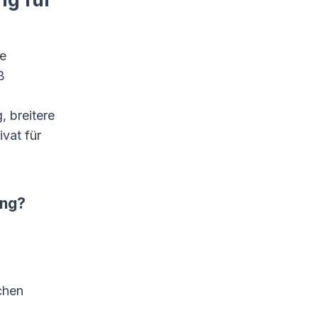
ne
ß
, breitere
vat für
ung?
chen