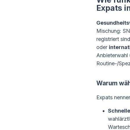
Expats i
Gesundheitsv
Mischung: SN
registriert sin
oder
interna
Anbieterwahl u
Routine-/Spez
Warum wähl
Expats nennen
Schnell
wahlärztl
Wartesch