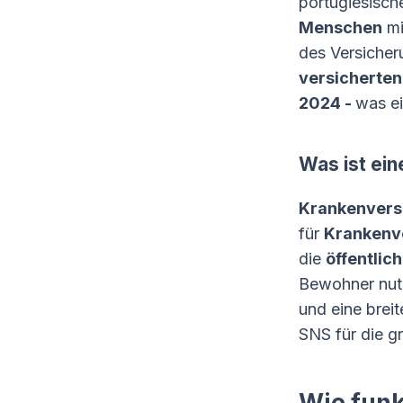
portugiesisc
Menschen
mi
des Versicher
versicherten
2024 -
was ei
Was ist ein
Krankenversi
für
Krankenv
die
öffentlic
Bewohner nu
und eine brei
SNS für die g
Wie funk