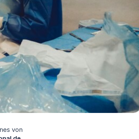
ines von
onal de