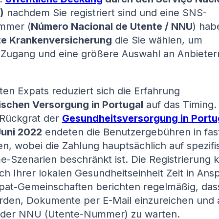
)
nachdem Sie registriert sind und eine SNS-
mmer (
Número Nacional de Utente / NNU
) hab
te Krankenversicherung
die Sie wählen, um
 Zugang und eine größere Auswahl an Anbieter
ten Expats reduziert sich die Erfahrung
ischen Versorgung in Portugal
auf das Timing.
 Rückgrat der
Gesundheitsversorgung in Portu
Juni 2022
endeten die Benutzergebühren in fast
n, wobei die Zahlung hauptsächlich auf spezifi
-Szenarien beschränkt ist. Die Registrierung 
ch Ihrer lokalen Gesundheitseinheit Zeit in Ans
at-Gemeinschaften berichten regelmäßig, dass
den, Dokumente per E-Mail einzureichen und a
 der NNU (Utente-Nummer) zu warten.