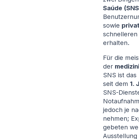
Saúde (SNS
Benutzernu
sowie
priva
schnelleren
erhalten.
Für die meis
der
medizin
SNS ist das
seit dem
1. 
SNS-Dienste
Notaufnahme
jedoch je na
nehmen; Exp
gebeten wer
Ausstellung