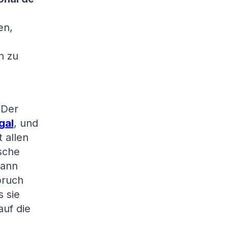
en,
n zu
 Der
gal
, und
 allen
sche
kann
pruch
 sie
uf die