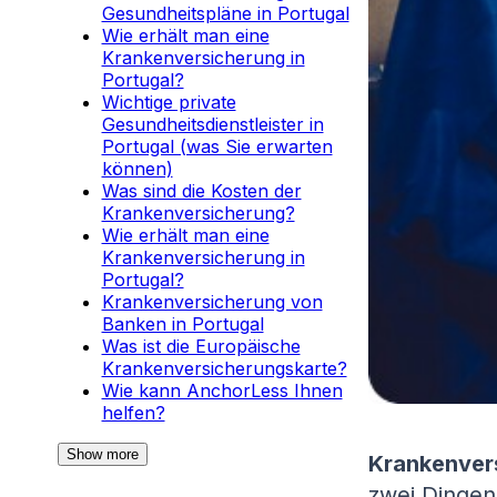
Gesundheitspläne in Portugal
Wie erhält man eine
Krankenversicherung in
Portugal?
Wichtige private
Gesundheitsdienstleister in
Portugal (was Sie erwarten
können)
Was sind die Kosten der
Krankenversicherung?
Wie erhält man eine
Krankenversicherung in
Portugal?
Krankenversicherung von
Banken in Portugal
Was ist die Europäische
Krankenversicherungskarte?
Wie kann AnchorLess Ihnen
helfen?
Show more
Krankenver
zwei Dingen