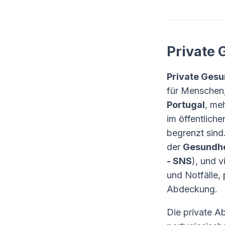
Private 
Private Gesu
für Menschen,
Portugal
, me
im öffentlich
begrenzt sind.
der
Gesundhe
- SNS
), und 
und Notfälle,
Abdeckung.
Die private A