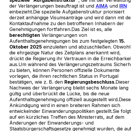
spezielle "Aufgabenstruktur"
, die mit der Verwaltung
der Verlängerungen beauftragt ist und
AIMA
und
IRN
einbezieht.Die spezielle Aufgabenstruktur priorisiert
derzeit anhängige Visumsanträge und wird dann mit de
Kontaktaufnahme zu den betroffenen Inhabern der
Genehmigungen fortfahren.Das Ziel ist es, alle
berechtigten
Verlängerungen von
Aufenthaltsgenehmigungen bis zum festgelegten
15.
Oktober 2025
einzuleiten und abzuschließen. Obwohl
die ehrgeizige Natur des Zeitplans anerkannt wird,
drückt die Regierung ihr Vertrauen in die Erreichbarkei
aus.Um während des Verlängerungszeitraums Sicherhe
zu bieten, können Personen offizielle Dokumente
vorlegen, die ihren rechtlichen Status in Portugal
bestätigen, wie z. B. den
Regierungsbeschluss
.Dieser
Nachweis der Verlängerung bleibt sechs Monate lang
gültig und überbrückt die Lücke, bis die neue
Aufenthaltsgenehmigung offiziell ausgestellt wird.Diese
Ankündigung wird in einen breiteren Rahmen sich
entwickelnder Einwanderungspolitiken gestellt.Sie folgt
auf ein kürzliches Treffen des Ministerrats, auf dem
Änderungen der Einwanderungs- und
Staatsbürgerschaftsgesetze genehmigt wurden, die au