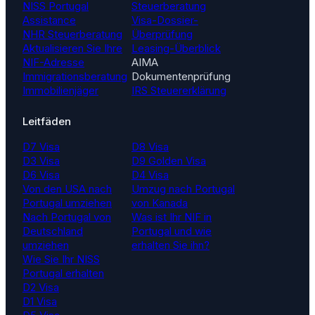
NISS Portugal
Steuerberatung
Assistance
Visa-Dossier-
NHR Steuerberatung
Überprüfung
Aktualisieren Sie Ihre
Leasing-Überblick
NIF-Adresse
AIMA
Immigrationsberatung
Dokumentenprüfung
Immobilienjäger
IRS Steuererklärung
Leitfäden
D7 Visa
D8 Visa
D3 Visa
D9 Golden Visa
D6 Visa
D4 Visa
Von den USA nach
Umzug nach Portugal
Portugal umziehen
von Kanada
Nach Portugal von
Was ist Ihr NIF in
Deutschland
Portugal und wie
umziehen
erhalten Sie ihn?
Wie Sie Ihr NISS
Portugal erhalten
D2 Visa
D1 Visa