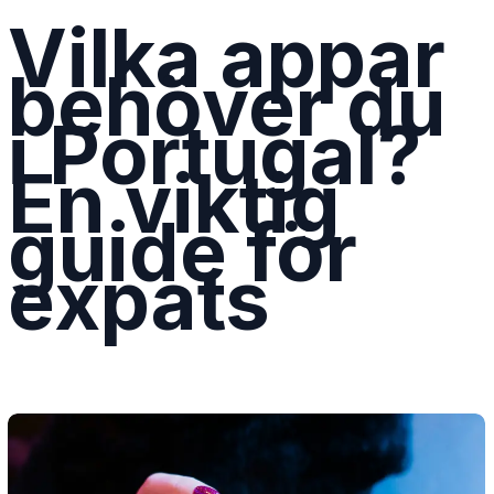
Vilka appar
behöver du
i Portugal?
En viktig
guide för
expats