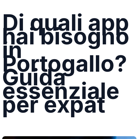
Di quali app
hai bisogno
in
Portogallo?
Guida
essenziale
per expat