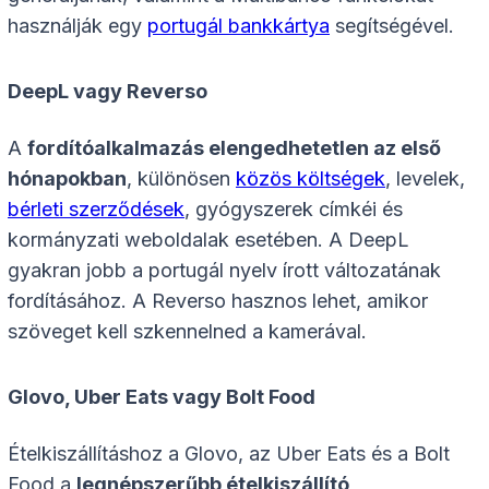
használják egy
portugál bankkártya
segítségével.
DeepL vagy Reverso
A
fordítóalkalmazás elengedhetetlen az első
hónapokban
, különösen
közös költségek
, levelek,
bérleti szerződések
, gyógyszerek címkéi és
kormányzati weboldalak esetében. A DeepL
gyakran jobb a portugál nyelv írott változatának
fordításához. A Reverso hasznos lehet, amikor
szöveget kell szkennelned a kamerával.
Glovo, Uber Eats vagy Bolt Food
Ételkiszállításhoz a Glovo, az Uber Eats és a Bolt
Food a
legnépszerűbb ételkiszállító