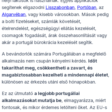
helyi lakosok is használnak. Egyes applikációk
segítenek eligazodni
Lisszabonban
,
Portóban
, az
Algarvéban
, vagy kisebb városokban. Mások pedig
a bolti fizetéseket, számlák követését,
ételrendelést, egészségügyi ellátás kezelését,
csomagok fogadását, árak összehasonlítását vagy
akár a portugál bürokrácia kezelését segítik.
A bevándorlók számára Portugáliában a megfelelő
alkalmazás nem csupán kényelmi kérdés.
Időt
takaríthat meg, csökkentheti a zavart, és
magabiztosabban kezelheti a mindennapi életet
,
különösen az érkezés utáni első hónapokban.
Ez az útmutató
a legjobb portugáliai
alkalmazásokat mutatja be
, elmagyarázza, miért
fontosak, és mikor érdemes letölteni őket. Az EU-s