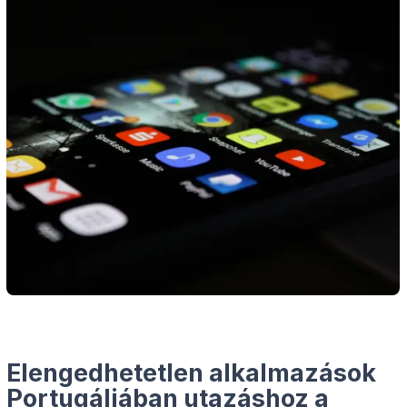
Elengedhetetlen alkalmazások
Portugáliában utazáshoz a