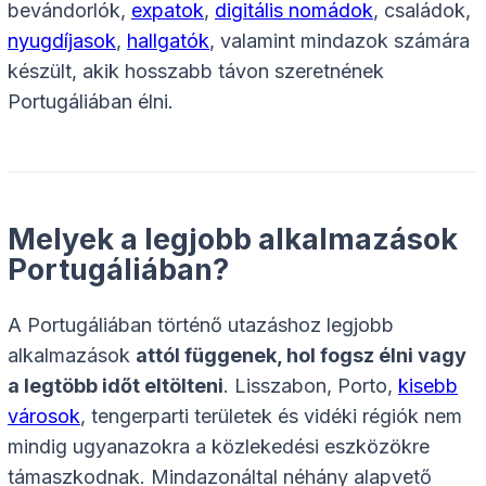
bevándorlók,
expatok
,
digitális nomádok
, családok,
nyugdíjasok
,
hallgatók
, valamint mindazok számára
készült, akik hosszabb távon szeretnének
Portugáliában élni.
Melyek a legjobb alkalmazások
Portugáliában?
A Portugáliában történő utazáshoz legjobb
alkalmazások
attól függenek, hol fogsz élni vagy
a legtöbb időt eltölteni
. Lisszabon, Porto,
kisebb
városok
, tengerparti területek és vidéki régiók nem
mindig ugyanazokra a közlekedési eszközökre
támaszkodnak. Mindazonáltal néhány alapvető