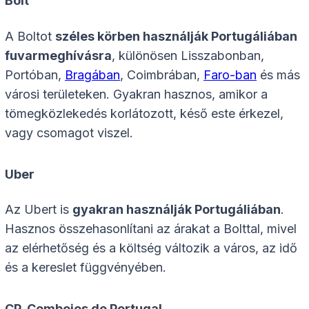
Bolt
A Boltot
széles körben használják Portugáliában
fuvarmeghívásra
, különösen Lisszabonban,
Portóban,
Bragában
, Coimbrában,
Faro-ban
és más
városi területeken. Gyakran hasznos, amikor a
tömegközlekedés korlátozott, késő este érkezel,
vagy csomagot viszel.
Uber
Az Ubert is
gyakran használják Portugáliában
.
Hasznos összehasonlítani az árakat a Bolttal, mivel
az elérhetőség és a költség változik a város, az idő
és a kereslet függvényében.
CP, Comboios de Portugal