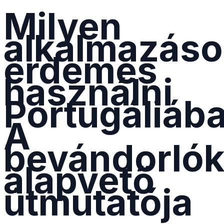
Milyen
alkalmazáso
érdemes
használni
Portugáliáb
A
bevándorló
alapvető
útmutatója