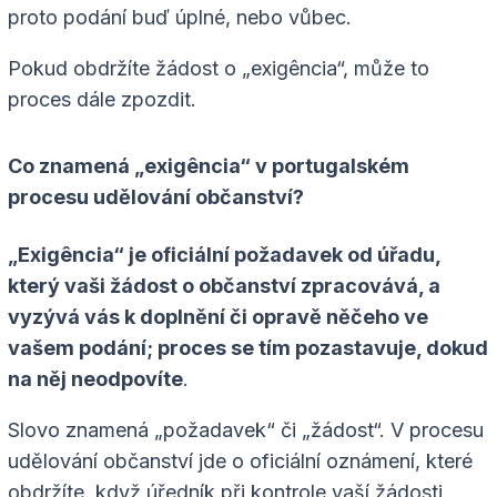
proto podání buď úplné, nebo vůbec.
Pokud obdržíte žádost o „exigência“, může to
proces dále zpozdit.
Co znamená „exigência“ v portugalském
procesu udělování občanství?
„Exigência“ je oficiální požadavek od úřadu,
který vaši žádost o občanství zpracovává, a
vyzývá vás k doplnění či opravě něčeho ve
vašem podání; proces se tím pozastavuje, dokud
na něj neodpovíte
.
Slovo znamená „požadavek“ či „žádost“. V procesu
udělování občanství jde o oficiální oznámení, které
obdržíte, když úředník při kontrole vaší žádosti