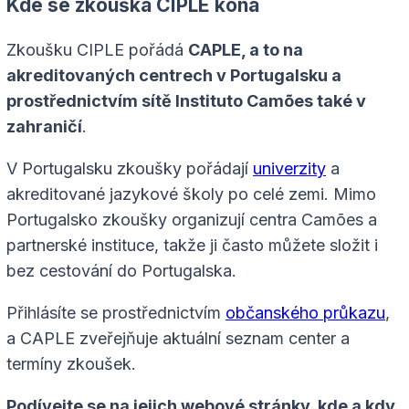
Kde se zkouška CIPLE koná
Zkoušku CIPLE pořádá
CAPLE, a to na
akreditovaných centrech v Portugalsku a
prostřednictvím sítě Instituto Camões také v
zahraničí
.
V Portugalsku zkoušky pořádají
univerzity
a
akreditované jazykové školy po celé zemi. Mimo
Portugalsko zkoušky organizují centra Camões a
partnerské instituce, takže ji často můžete složit i
bez cestování do Portugalska.
Přihlásíte se prostřednictvím
občanského průkazu
,
a CAPLE zveřejňuje aktuální seznam center a
termíny zkoušek.
Podívejte se na jejich webové stránky, kde a kdy