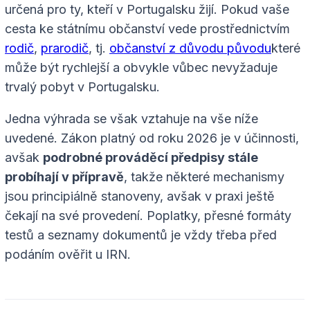
určená pro ty, kteří v Portugalsku žijí. Pokud vaše
cesta ke státnímu občanství vede prostřednictvím
rodič
,
prarodič
, tj.
občanství z důvodu původu
které
může být rychlejší a obvykle vůbec nevyžaduje
trvalý pobyt v Portugalsku.
Jedna výhrada se však vztahuje na vše níže
uvedené. Zákon platný od roku 2026 je v účinnosti,
avšak
podrobné prováděcí předpisy stále
probíhají v přípravě
, takže některé mechanismy
jsou principiálně stanoveny, avšak v praxi ještě
čekají na své provedení. Poplatky, přesné formáty
testů a seznamy dokumentů je vždy třeba před
podáním ověřit u IRN.