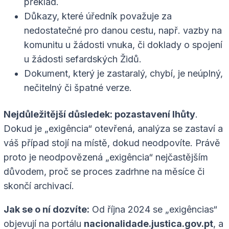
překlad.
Důkazy, které úředník považuje za
nedostatečné pro danou cestu, např. vazby na
komunitu u žádosti vnuka, či doklady o spojení
u žádosti sefardských Židů.
Dokument, který je zastaralý, chybí, je neúplný,
nečitelný či špatné verze.
Nejdůležitější důsledek: pozastavení lhůty
.
Dokud je „exigência“ otevřená, analýza se zastaví a
váš případ stojí na místě, dokud neodpovíte. Právě
proto je neodpovězená „exigência“ nejčastějším
důvodem, proč se proces zadrhne na měsíce či
skončí archivací.
Jak se o ní dozvíte:
Od října 2024 se „exigências“
objevují na portálu
nacionalidade.justica.gov.pt
, a