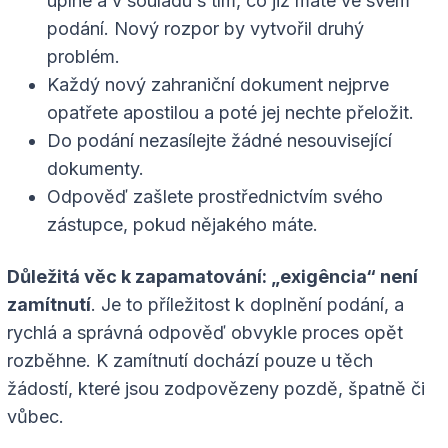
úplné a v souladu s tím, co již máte ve svém
podání. Nový rozpor by vytvořil druhý
problém.
Každý nový zahraniční dokument nejprve
opatřete apostilou a poté jej nechte přeložit.
Do podání nezasílejte žádné nesouvisející
dokumenty.
Odpověď zašlete prostřednictvím svého
zástupce, pokud nějakého máte.
Důležitá věc k zapamatování: „exigência“ není
zamítnutí
. Je to příležitost k doplnění podání, a
rychlá a správná odpověď obvykle proces opět
rozběhne. K zamítnutí dochází pouze u těch
žádostí, které jsou zodpovězeny pozdě, špatně či
vůbec.