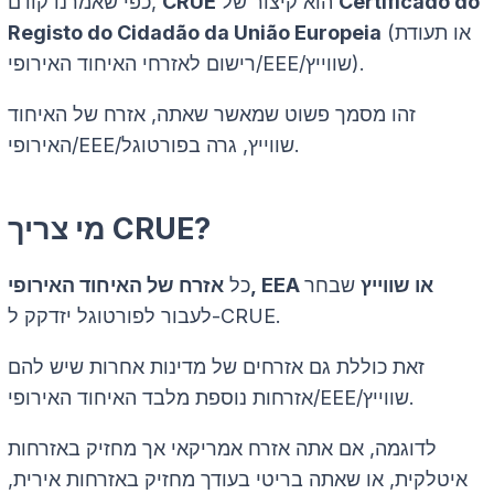
Certificado do
הוא קיצור של
CRUE
כפי שאמרנו קודם,
(או תעודת
Registo do Cidadão da União Europeia
רישום לאזרחי האיחוד האירופי/EEE/שווייץ).
זהו מסמך פשוט שמאשר שאתה, אזרח של האיחוד
האירופי/EEE/שווייץ, גרה בפורטוגל.
מי צריך CRUE?
אזרח של האיחוד האירופי, EEA או שווייץ
שבחר
כל
לעבור לפורטוגל יזדקק ל-CRUE.
זאת כוללת גם אזרחים של מדינות אחרות שיש להם
אזרחות נוספת מלבד האיחוד האירופי/EEE/שווייץ.
לדוגמה, אם אתה אזרח אמריקאי אך מחזיק באזרחות
איטלקית, או שאתה בריטי בעודך מחזיק באזרחות אירית,