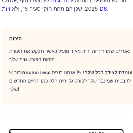
CRUE, הם לא מושפעים מהחוקים
ההגירה
שבוצעו בסוף
.
ויזת D6
2025, שכן הם תחת חוקי סעיף 15, ולא
סיכום
נאמרים שמדריך זה יהיה מאוד מועיל כאשר תבקש את תעודת
הזהות הפורטוגזית שלך.
AnchorLess עומדת לצידך בכל שלב!
👋 אנחנו רוצים
זכור ש
להבטיח שמעבר שלך לפורטוגל יהיה חלק כמו החיים החדשים
שלך!