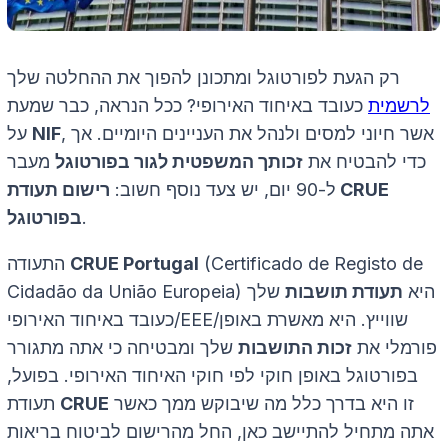
רק הגעת לפורטוגל ומתכונן להפוך את ההחלטה שלך
לרשמית
כעובד באיחוד האירופי? ככל הנראה, כבר שמעת
, אשר חיוני למסים ולנהל את העניינים היומיים. אך
NIF
על
כדי להבטיח את
זכותך המשפטית לגור בפורטוגל
מעבר
ל-90 יום, יש צעד נוסף חשוב:
רישום תעודת CRUE
.
בפורטוגל
(Certificado de Registo de
CRUE Portugal
התעודה
Cidadão da União Europeia) היא
תעודת תושבות
שלך
כעובד באיחוד האירופי/EEE/שווייץ. היא מאשרת באופן
פורמלי את
זכות התושבות
שלך ומבטיחה כי אתה מתגורר
בפורטוגל באופן חוקי לפי חוקי האיחוד האירופי. בפועל,
זו היא בדרך כלל מה שיבוקש ממך כאשר
CRUE
תעודת
אתה מתחיל להתיישב כאן, החל מהרישום לביטוח בריאות