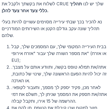
לשלוח את בקשתך ולקבל את CRUE שלך יש לנו
תהליך
כללי צעד אחר צעד להלן.
נא להכיר בכך שבתי עירייה מסוימים עשויים להיות בעלי
תהליך שונה עקב גודלם הקטן או השירותים המודרניים
שלהם.
בבית העירייה המקומי שלך, עם המסמכים שלך, קבל
את מספר השורה שלך עבור "אזרח אירופי" (או אזרח
EU);
אתה/את תמלא טופס בקשה, ותוודע אותם על מצבך.
זה יכול להיות הפעם הראשונה שלך, שינוי של כתובת,
או הארכה.
לאחר מכן, פקיד יספק לך מסמך, ותעבור לקופאי.
אתה/את תספק את המסמך שניתן לך, תשלם את דמי
ההרשמה של 15 אירו, ותקבל קבלה.
חזור למקום שבו קיבלת את הטופס, תן להם את