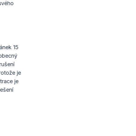
 svého
lánek 15
 obecný
rušení
rotože je
race je
řešení