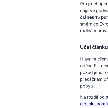
Pro pochope
nejprve podív
článek 15 po
směrnice Evro
rodinám právo
Účel článku
Hlavním cílem
občan EU nem
pokud jeho ro
překážkám při
pobytu.
Na rozdíl od 
digitální nom