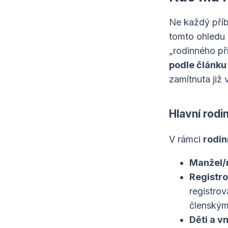
Ne každý příb
tomto ohledu 
„rodinného př
podle článku
zamítnuta již 
Hlavní rodi
V rámci
rodin
Manžel/
Registro
registro
členským
Děti a v