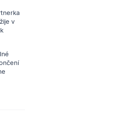
rtnerka
ije v
 k
lné
končení
ne
o