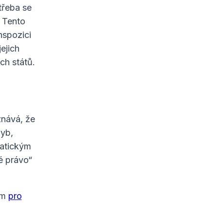
třeba se
. Tento
nspozici
ejich
h států.
znává, že
yb,
ratickým
é právo“
um
pro