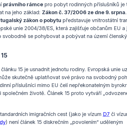
ní
právního rámce
pro pobyt rodinných příslušníků je 
at na jeho základ:
Zákon č. 37/2006 ze dne 9. srpna
rtugalský zákon o pobytu
představuje vnitrostátní tra
pské unie 2004/38/ES, která zajišťuje občanům EU a j
 svobodně se pohybovat a pobývat na území členskýc
 15
 článku 15 je usnadnit jednotu rodiny. Evropská unie u
ůže skutečně uplatňovat své právo na svobodný poh
dinní příslušníci mimo EU čelí nepřekonatelným byrok
 společném životě. Článek 15 proto vytváří „odvozen
standardních imigračních cest (jako je vízum
D7
či víz
ády
) není článek 15 diskrečním „povolením“ uděleným