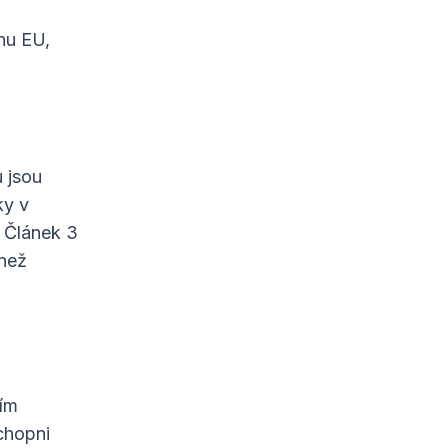
nu EU,
u jsou
ky v
 Článek 3
 než
ním
chopni