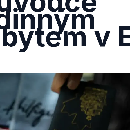
ůvodce
dinným
bytem v 