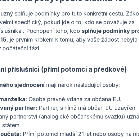
uzný splňuje podmínky pro tuto konkrétní cestu. Záko
velmi specifický, pokud jde o to, kdo se považuje za
íslušníka“. Pochopení toho, kdo
splňuje podmínky pr
 15
, je prvním krokem k tomu, aby vaše žádost nebyla
v počáteční fázi.
nní příslušníci (přímí potomci a předkové)
ného sjednocení
mají nárok následující osoby:
manželka:
Osoba právně vdaná za občana EU.
vaný partner:
Partner, s nímž má občan EU uzavřen
vaný partnerství (analogické občanskému svazku) uzn
 státem.
noučata:
Přímí potomci mladší 21 let nebo osoby na ni