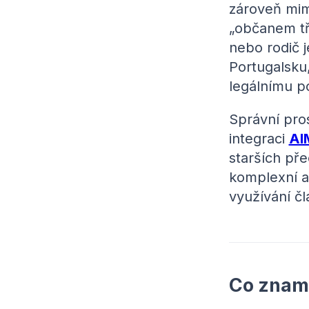
zároveň mim
„občanem tř
nebo rodič 
Portugalsku
legálnímu p
Správní pro
integraci
AI
starších př
komplexní a
využívání č
Co zname