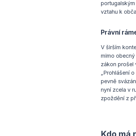
portugalským 
vztahu k obča
Právní ráme
V širším kont
mimo obecný z
zákon prošel
„Prohlášení o 
pevně svázán 
nyní zcela v 
zpoždění z př
Kdo má n