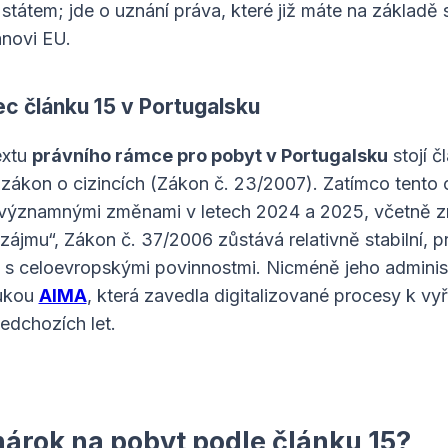
státem; jde o uznání práva, které již máte na základě
novi EU.
c článku 15 v Portugalsku
extu
právního rámce pro pobyt v Portugalsku
stojí č
ákon o cizincích (Zákon č. 23/2007). Zatímco tento
 významnými změnami v letech 2024 a 2025, včetně z
zájmu“, Zákon č. 37/2006 zůstává relativně stabilní, p
s celoevropskými povinnostmi. Nicméně jeho administ
rukou
AIMA
, která zavedla digitalizované procesy k vy
edchozích let.
árok na pobyt podle článku 15?