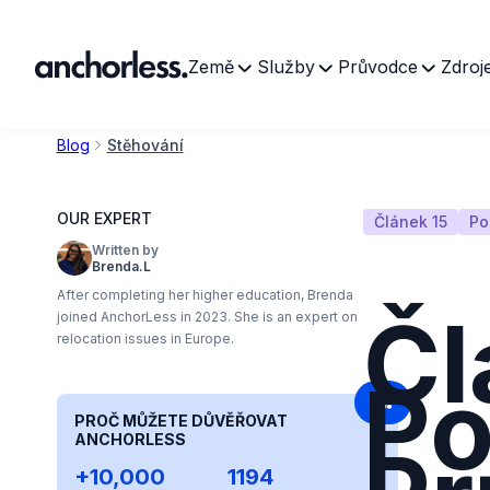
Země
Služby
Průvodce
Zdroj
Blog
Stěhování
OUR EXPERT
Článek 15
Po
Written by
Brenda.L
After completing her higher education, Brenda
Čl
joined AnchorLess in 2023. She is an expert on
relocation issues in Europe.
Po
PROČ MŮŽETE DŮVĚŘOVAT
ANCHORLESS
+10,000
1194