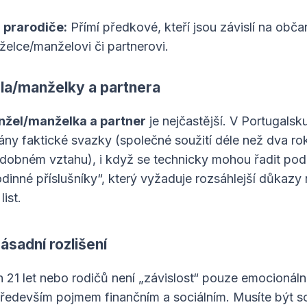
 prarodiče:
Přímí předkové, kteří jsou závislí na obča
elce/manželovi či partnerovi.
la/manželky a partnera
žel/manželka a partner
je nejčastější. V Portugalsk
ny faktické svazky (společné soužití déle než dva ro
dobném vztahu), i když se technicky mohou řadit pod
odinné příslušníky“, který vyžaduje rozsáhlejší důkazy
ist.
zásadní rozlišení
h 21 let nebo rodičů není „závislost“ pouze emocionál
ředevším pojmem finančním a sociálním. Musíte být s