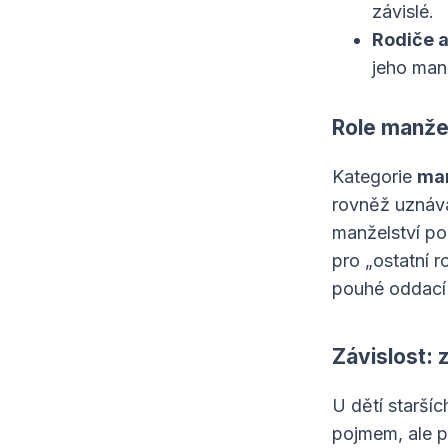
závislé.
Rodiče a
jeho manž
Role manže
Kategorie
man
rovněž uznává
manželství po
pro „ostatní r
pouhé oddací l
Závislost: 
U dětí staršíc
pojmem, ale p