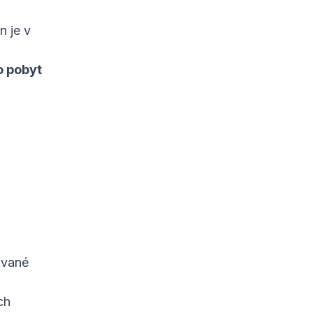
n je v
o pobyt
ávané
ch