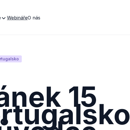
e
Webináře
O nás
rtugalsko
ánek 15
rtugalsko