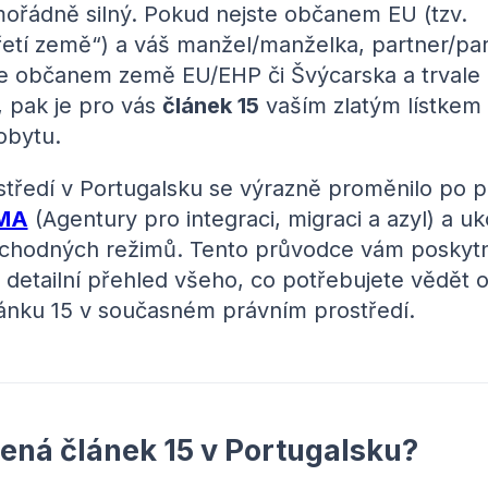
ořádně silný. Pokud nejste občanem EU (tzv.
etí země“) a váš manžel/manželka, partner/pa
je občanem země EU/EHP či Švýcarska a trvale ž
, pak je pro vás
článek 15
vaším zlatým lístkem
obytu.
středí v Portugalsku se výrazně proměnilo po p
MA
(Agentury pro integraci, migraci a azyl) a u
echodných režimů. Tento průvodce vám poskyt
 detailní přehled všeho, co potřebujete vědět 
lánku 15 v současném právním prostředí.
ná článek 15 v Portugalsku?