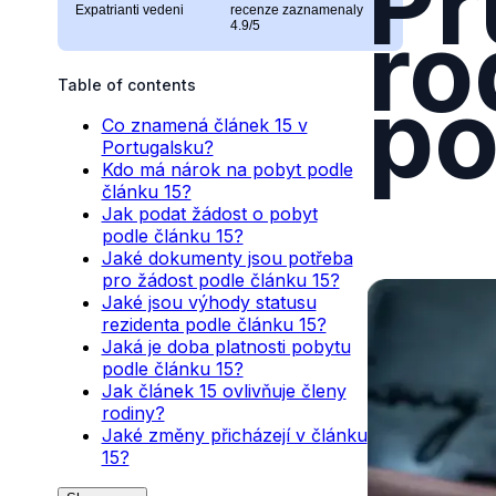
Pr
Expatrianti vedeni
recenze zaznamenaly
ro
4.9/5
po
Table of contents
Co znamená článek 15 v
Portugalsku?
Kdo má nárok na pobyt podle
článku 15?
Jak podat žádost o pobyt
podle článku 15?
Jaké dokumenty jsou potřeba
pro žádost podle článku 15?
Jaké jsou výhody statusu
rezidenta podle článku 15?
Jaká je doba platnosti pobytu
podle článku 15?
Jak článek 15 ovlivňuje členy
rodiny?
Jaké změny přicházejí v článku
15?