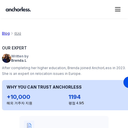
Blog
이사
OUR EXPERT
Written by
Brenda.L
After completing her higher education, Brenda joined AnchorLess in 2023.
She is an expert on relocation issues in Europe.
WHY YOU CAN TRUST ANCHORLESS
+10,000
1194
해외 거주자 지원
평점 4.9/5