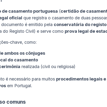
o de casamento portuguesa
(
certidão de casamen
gal oficial
que registra o casamento de duas pessoa
e documento é emitido pela
conservatória do registo 
 do Registo Civil
) e serve como
prova legal de estad
ações-chave, como:
e ambos os cônjuges
ocal do casamento
cerimônia
realizada (civil ou religiosa)
to é necessário para muitos
procedimentos legais e
vos
em Portugal.
uso comuns