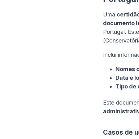
Uma
certidã
documento le
Portugal. Est
(
Conservatória
Inclui inform
Nomes d
Data e l
Tipo de 
Este documen
administrati
Casos de 