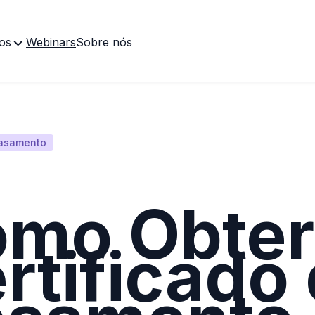
os
Webinars
Sobre nós
asamento
mo Obter
rtificado