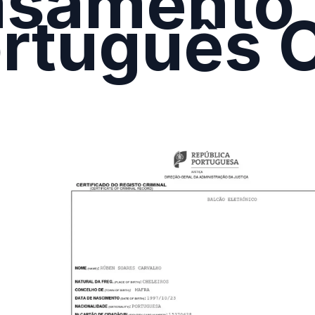
asamento
rtuguês O