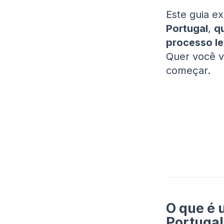
Este guia ex
Portugal
,
q
processo l
Quer você v
começar.
O que é
Portugal