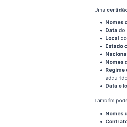
Uma
certidã
Nomes c
Data
do 
Local
do
Estado c
Naciona
Nomes d
Regime 
adquirid
Data e lo
Também pode i
Nomes d
Contrato