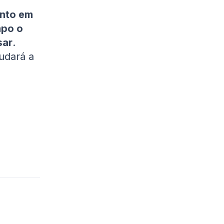
ento em
mpo o
sar
.
judará a