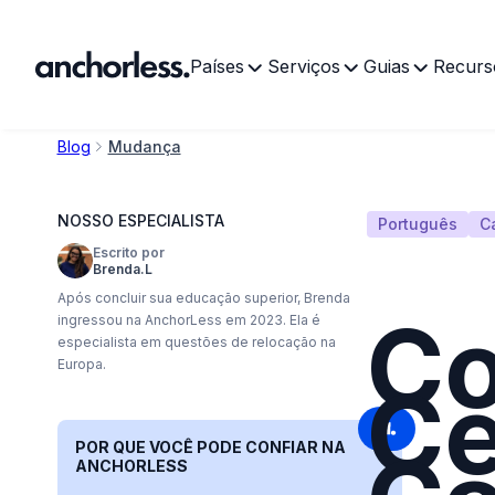
Países
Serviços
Guias
Recurs
Blog
Mudança
NOSSO ESPECIALISTA
Português
C
Escrito por
Brenda.L
Após concluir sua educação superior, Brenda
Co
ingressou na AnchorLess em 2023. Ela é
especialista em questões de relocação na
Europa.
Ce
POR QUE VOCÊ PODE CONFIAR NA
ANCHORLESS