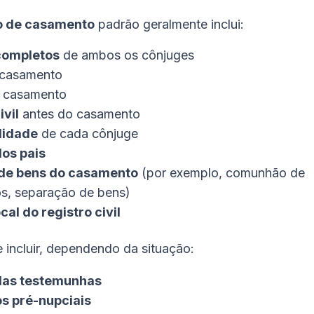
o de casamento
padrão geralmente inclui:
ompletos
de ambos os cônjuges
casamento
 casamento
ivil
antes do casamento
lidade
de cada cônjuge
os pais
de bens do casamento
(por exemplo,
comunhão de
os
,
separação de bens
)
cal do registro civil
ncluir, dependendo da situação:
as testemunhas
s pré-nupciais