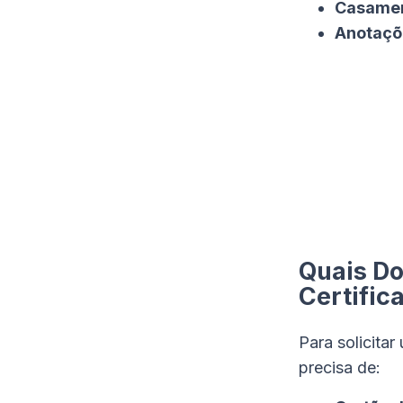
Casament
Anotaçõ
Quais D
Certific
Para solicita
precisa de: