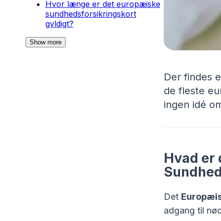
Hvor længe er det europæiske
sundhedsforsikringskort
gyldigt?
Show more
Der findes 
de fleste e
ingen idé om
Hvad er 
Sundheds
Det
Europæis
adgang til nø