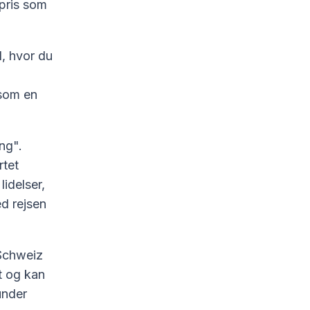
pris som
d, hvor du
 som en
ng".
rtet
idelser,
ed rejsen
 Schweiz
gt og kan
under