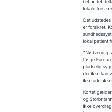
i et andet de
lokale forsikr
Det udstedes a
er forsikret. 
sundhedssyste
lokal patient 
"Nødvendig s
Ifølge Europa
pludselig sygd
der ikke kan v
ikke udelukke
Kortet gælder
og Storbritanni
ikke overdrage