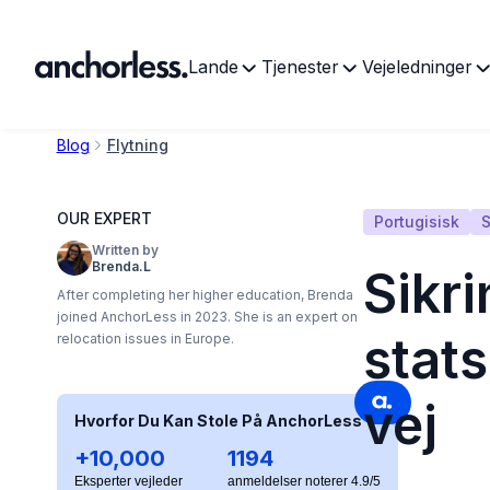
Lande
Tjenester
Vejeledninger
Blog
Flytning
OUR EXPERT
Portugisisk
S
Written by
Brenda.L
Sikri
After completing her higher education, Brenda
joined AnchorLess in 2023. She is an expert on
stat
relocation issues in Europe.
vej
Hvorfor Du Kan Stole På AnchorLess
+10,000
1194
Eksperter vejleder
anmeldelser noterer 4.9/5