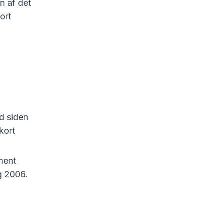
n af det
ort
ed siden
kort
ment
g 2006.