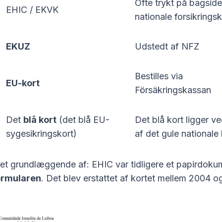
Ofte trykt på bagside
EHIC / EKVK
nationale forsikringsk
EKUZ
Udstedt af NFZ
Bestilles via
EU-kort
Försäkringskassan
Det
blå kort
(det blå EU-
Det blå kort ligger v
sygesikringskort)
af det gule nationale 
det grundlæggende af: EHIC var tidligere et papirdoku
ormularen
. Det blev erstattet af kortet mellem 2004 o