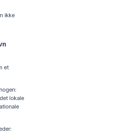
n ikke
vn
m et
 nogen:
det lokale
ationale
eder: