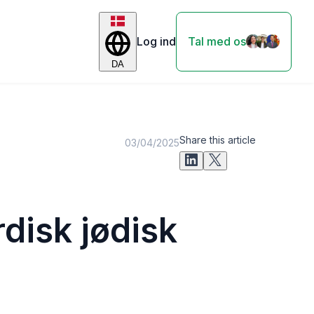
Log ind
Tal med os
DA
Share this article
03/04/2025
disk jødisk