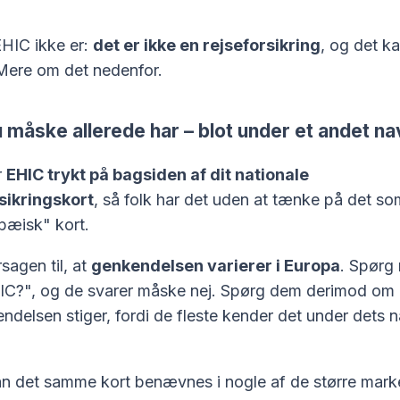
EHIC ikke er:
det er ikke en rejseforsikring
, og det ka
 Mere om det nedenfor.
u måske allerede har – blot under et andet na
r
EHIC trykt på bagsiden af dit nationale
ikringskort
, så folk har det uden at tænke på det so
pæisk" kort.
sagen til, at
genkendelsen varierer i Europa
. Spørg
IC?", og de svarer måske nej. Spørg dem derimod om 
ndelsen stiger, fordi de fleste kender det under dets n
an det samme kort benævnes i nogle af de større mark