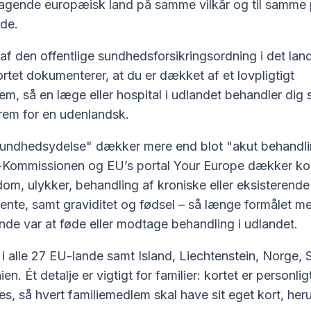
ltagende europæisk land på samme vilkår og til samme 
ede.
f den offentlige sundhedsforsikringsordning i det lan
Kortet dokumenterer, at du er dækket af et lovpligtigt
m, så en læge eller hospital i udlandet behandler dig
frem for en udenlandsk.
undhedsydelse" dækker mere end blot "akut behandli
-Kommissionen og EU’s portal Your Europe dækker ko
om, ulykker, behandling af kroniske eller eksisterende l
ente, samt graviditet og fødsel – så længe formålet m
nde var at føde eller modtage behandling i udlandet.
 i alle 27 EU-lande samt Island, Liechtenstein, Norge,
en. Ét detalje er vigtigt for familier: kortet er personli
s, så hvert familiemedlem skal have sit eget kort, her