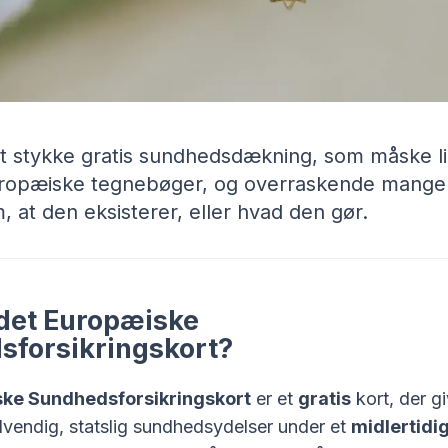
et stykke gratis sundhedsdækning, som måske li
uropæiske tegnebøger, og overraskende mange
, at den eksisterer, eller hvad den gør.
det Europæiske
forsikringskort?
ke Sundhedsforsikringskort
er et
gratis
kort, der gi
dvendig, statslig sundhedsydelser under et
midlertidi