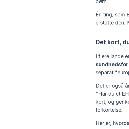
børn.
Én ting, som 
erstatte den.
Det kort, d
I flere lande e
sundhedsfors
separat "euro
Det er også år
"Har du et EH
kort, og genke
forkortelse.
Her er, hvord