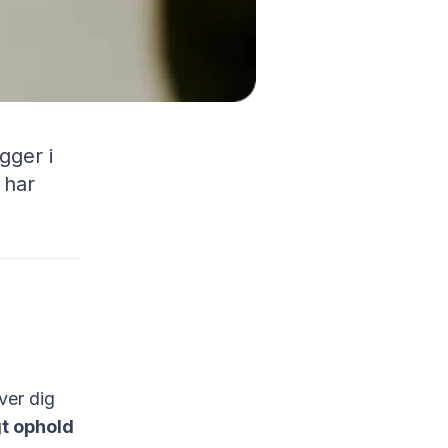
gger i
 har
ver dig
gt ophold