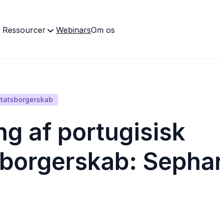
Ressourcer
Webinars
Om os
tatsborgerskab
ng af portugisisk
sborgerskab: Sephar