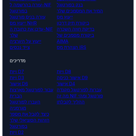
בנק בפורטוגל
עזרה בהרשמה ל-NIF
המיר את המסמכים שלך
בפורטוגל
ייעוץ מס
עזרה בניס פורטוגל
ביקורת תיק דרכון
ייעוץ מס NHR
בדיקת חוזה השכרה
עדכן את כתובת ה-NIF
ביקורת מסמכים של
שלך
AIMA
ייעוץ על היגרציה
הצהרת מס IRS
צייד נכסים
מדריכים
ויזת D8
ויזת D7
אישור כניסה D9
ויזת D3
אישור D4
אישור D6
עברות לפורטוגל מקנדה
עבור לפורטוגל מארצות
מה זה NIF פורטוגל ומהי
הברית
ההליך לקבלתו
העברו לפורטוגל
מגרמניה
כיצד לקבל את מספר
הזהות הסוציאלי שלך
בפורטוגל
ויזת D2