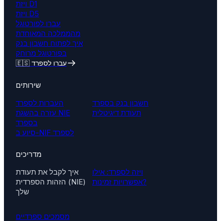
ויזת D1
ויזת D5
עברו לפורטוגל
מהממלכה המאוחדת
איך לפתוח חשבון בנק
בפורטוגל מרוחק
🇪🇸 עברו לספרד
שירותים
חשבון בנק בספרד
העברות לספרד
תעודת דיגיטלית
עזרה בהשגת NIE
בספרד
סיוע ב-NIF לספרד
מדריכים
ויזה לספרד: אילו
איך לקבל את תעודת
אפשרויות זמינות?
הזהות הספרדית (NIE)
שלך
מסמכים ספרדיים