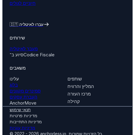
חיוניים לגולים
🇮🇹 עברו לאיטליה
שירותים
מעבר לאיטליה
סיוע ב־Codice Fiscale
משאבים
שותפים
עלינו
בלוג
המליץ והרוויח
סמינרים מקוונים
מרכז העזרה
העברת עסקים
קהילה
AnchorMove
תנאי שימוש
מדיניות פרטיות
מדיניות התחייבות
מדיניות עוגיות
© 2022 - 2026 anchorless.io, כל הזכויות שמורות.