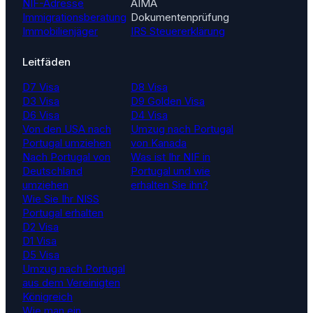
NIF-Adresse
AIMA
Immigrationsberatung
Dokumentenprüfung
Immobilienjäger
IRS Steuererklärung
Leitfäden
D7 Visa
D8 Visa
D3 Visa
D9 Golden Visa
D6 Visa
D4 Visa
Von den USA nach
Umzug nach Portugal
Portugal umziehen
von Kanada
Nach Portugal von
Was ist Ihr NIF in
Deutschland
Portugal und wie
umziehen
erhalten Sie ihn?
Wie Sie Ihr NISS
Portugal erhalten
D2 Visa
D1 Visa
D5 Visa
Umzug nach Portugal
aus dem Vereinigten
Königreich
Wie man ein