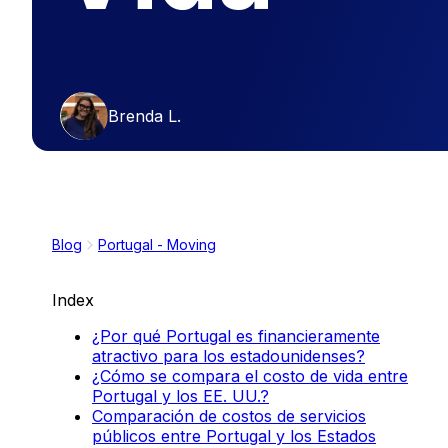
Brenda L.
Blog
Portugal - Moving
Index
¿Por qué Portugal es financieramente
atractivo para los estadounidenses?
¿Cómo se compara el costo de vida entre
Portugal y los EE. UU.?
Comparación de costos de servicios
públicos entre Portugal y los Estados