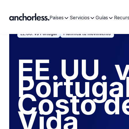
Países
Servicios
Guías
Recur
EE.UU. vs Portugal
Planifica tu movimiento
EE.UU. 
Portugal
Costo d
Vida