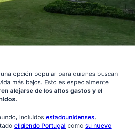
 una opción popular para quienes buscan
 vida más bajos. Esto es especialmente
n alejarse de los altos gastos y el
Unidos
.
mundo, incluidos
estadounidenses
,
stado
eligiendo Portugal
como
su nuevo