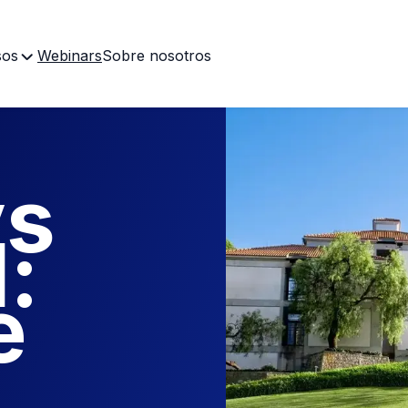
sos
Webinars
Sobre nosotros
vs
:
e